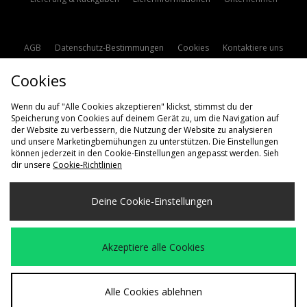
AGB
Datenschutz-Bestimmungen
Cookies
Kontaktiere uns
Studentenrabatt
Affiliate werden
Cookie Einstellungen
Cookies
Modern Slavery Statement
Wenn du auf "Alle Cookies akzeptieren" klickst, stimmst du der
Speicherung von Cookies auf deinem Gerät zu, um die Navigation auf
der Website zu verbessern, die Nutzung der Website zu analysieren
und unsere Marketingbemühungen zu unterstützen. Die Einstellungen
können jederzeit in den Cookie-Einstellungen angepasst werden. Sieh
dir unsere
Cookie-Richtlinien
Lieferung Nach
Deine Cookie-Einstellungen
Deutschland
Wir akzeptieren die folgenden Zahlungsmethoden
Akzeptiere alle Cookies
Besuchen Sie unsere Unternehmens-Website auf
www.jdplc.com
Alle Cookies ablehnen
Copyright © 2026 size? Alle Rechte vorbehalten.