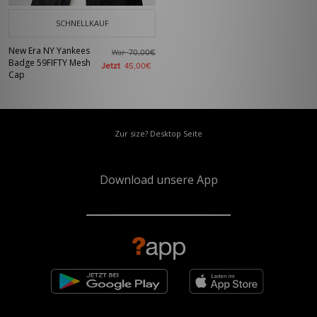
SCHNELLKAUF
New Era NY Yankees
War
70,00€
Badge 59FIFTY Mesh
Jetzt
45,00€
Cap
Zur size? Desktop Seite
Download unsere App