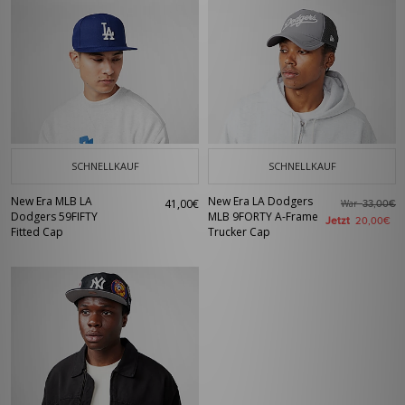
SCHNELLKAUF
SCHNELLKAUF
New Era MLB LA
New Era LA Dodgers
41,00€
War
33,00€
Dodgers 59FIFTY
MLB 9FORTY A-Frame
Jetzt
20,00€
Fitted Cap
Trucker Cap