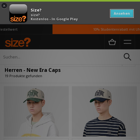
×
Size?
Ansehen
size?
Kostenlos - In Google Play
ellwert
10% Studentenrabatt mit UNiD
Home
Herren
Accessoires
Caps
Verfeinern
Herren - New Era Caps
19 Produkte gefunden