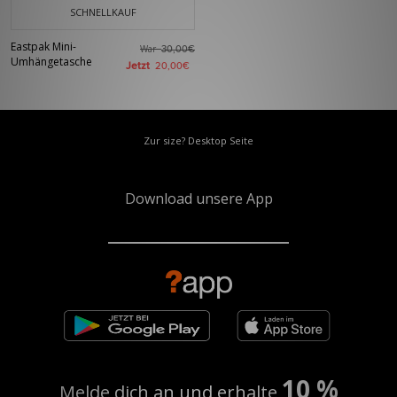
SCHNELLKAUF
Eastpak Mini-
War
30,00€
Umhängetasche
Jetzt
20,00€
Zur size? Desktop Seite
Download unsere App
10 %
Melde dich an und erhalte