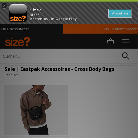
×
Size?
Ansehen
size?
Kostenlos - In Google Play
10 € Bestellwert
10% Studentenrabatt 
Home
Herren
Accessoires
Verfeinern
Sale | Eastpak Accessoires - Cross Body Bags
Produkt