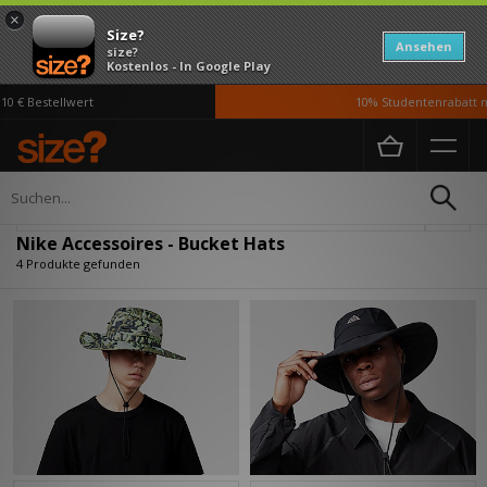
×
Size?
Ansehen
size?
Kostenlos - In Google Play
 € Bestellwert
10% Studentenrabatt mi
Home
Herren
Accessoires
Verfeinern
Nike Accessoires - Bucket Hats
4 Produkte gefunden