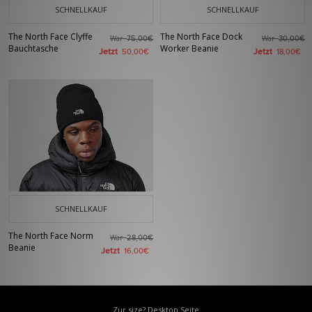
SCHNELLKAUF
SCHNELLKAUF
The North Face Clyffe
The North Face Dock
War
War
75,00€
30,00€
Bauchtasche
Worker Beanie
Jetzt
Jetzt
50,00€
18,00€
SCHNELLKAUF
The North Face Norm
War
28,00€
Beanie
Jetzt
16,00€
Zur size? Desktop Seite