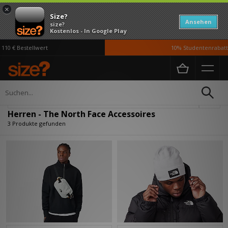
×
Size?
Ansehen
size?
Kostenlos - In Google Play
10 € Bestellwert
10% Studentenrabatt 
Home
Herren
Accessoires
Verfeinern
Herren - The North Face Accessoires
3 Produkte gefunden