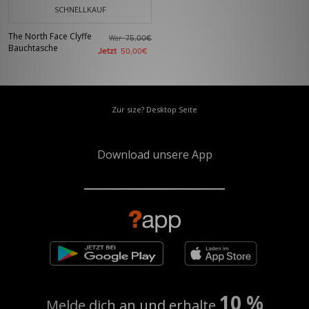
SCHNELLKAUF
The North Face Clyffe
War
75,00€
Bauchtasche
Jetzt
50,00€
Zur size? Desktop Seite
Download unsere App
10 %
Melde dich an und erhalte