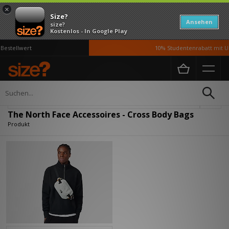
×
Size?
Ansehen
size?
Kostenlos - In Google Play
estellwert
10% Studentenrabatt mit U
Home
Herren
Accessoires
Verfeinern
The North Face Accessoires - Cross Body Bags
Produkt