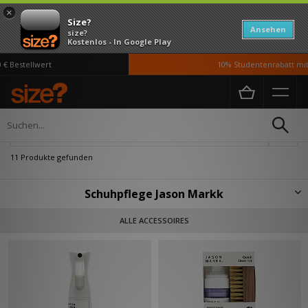
×
Size?
Ansehen
size?
Kostenlos - In Google Play
Bestellwert
10% Studentenrabatt mit 
Home
Herren
Accessoires
Schuhpflege
Verfeinern
11 Produkte gefunden
Schuhpflege Jason Markk
Jason Markks Premium Kollektion von Schuhreinigungsprodukten und -
ALLE ACCESSOIRES
kits wurde in Kalifornien von seinem Namensvetter Jason Mark Angsuvarn
gegründet und ist ein Muss für alle, die ihre Schuhe in makellosem
Zustand halten möchten. Die Marke bietet eine Reihe hochwertiger
Schuhreiniger und wasserabweisender Sprays, kombiniert mit
Wildlederbürsten und Schnellwischtüchern für unterwegs, und bietet so
ein Höchstmaß an Schuhpflegeprävention und -schutz.