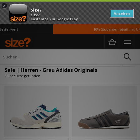
×
Size?
Ansehen
size?
Kostenlos - In Google Play
stellwert
10% Studentenrabatt mit UNi
Home
Herren
Verfeinern
Sale | Herren - Grau Adidas Originals
7 Produkte gefunden