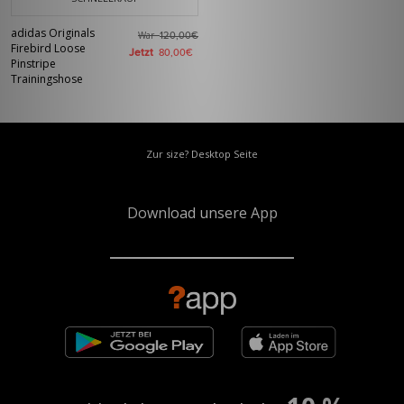
adidas Originals
War
120,00€
Firebird Loose
Jetzt
80,00€
Pinstripe
Trainingshose
Zur size? Desktop Seite
Download unsere App