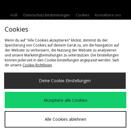
AGB
Datenschutz-Bestimmungen
Cookies
Kontaktiere uns
Studentenrabatt
Affiliate werden
Cookie Einstellungen
Cookies
Modern Slavery Statement
Wenn du auf "Alle Cookies akzeptieren" klickst, stimmst du der
Speicherung von Cookies auf deinem Gerät zu, um die Navigation auf
der Website zu verbessern, die Nutzung der Website zu analysieren
und unsere Marketingbemühungen zu unterstützen. Die Einstellungen
können jederzeit in den Cookie-Einstellungen angepasst werden. Sieh
dir unsere
Cookie-Richtlinien
Lieferung Nach
Deine Cookie-Einstellungen
Deutschland
Wir akzeptieren die folgenden Zahlungsmethoden
Akzeptiere alle Cookies
Besuchen Sie unsere Unternehmens-Website auf
www.jdplc.com
Alle Cookies ablehnen
Copyright © 2026 size? Alle Rechte vorbehalten.