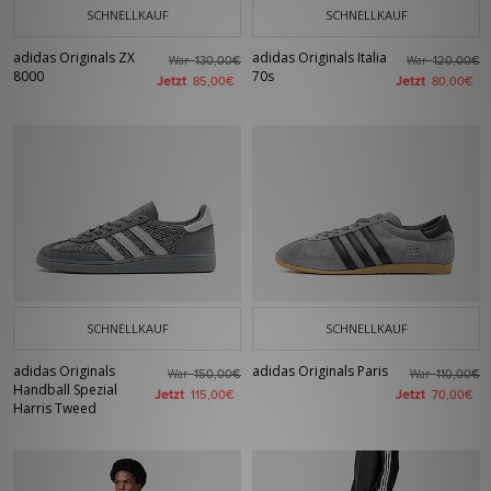
SCHNELLKAUF
SCHNELLKAUF
adidas Originals ZX
adidas Originals Italia
War
War
130,00€
120,00€
8000
70s
Jetzt
Jetzt
85,00€
80,00€
SCHNELLKAUF
SCHNELLKAUF
adidas Originals
adidas Originals Paris
War
War
150,00€
110,00€
Handball Spezial
Jetzt
Jetzt
115,00€
70,00€
Harris Tweed