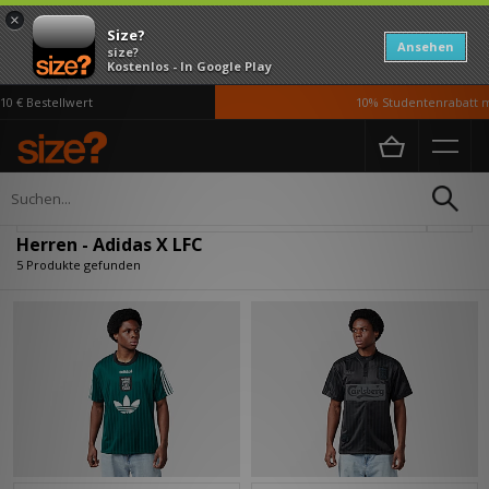
×
Size?
Ansehen
size?
Kostenlos - In Google Play
 € Bestellwert
10% Studentenrabatt mi
Home
Herren
Verfeinern
Herren - Adidas X LFC
5 Produkte gefunden