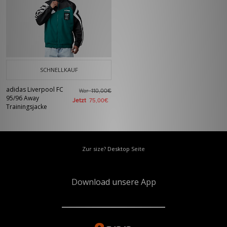
SCHNELLKAUF
adidas Liverpool FC
War
110,00€
95/96 Away
Jetzt
75,00€
Trainingsjacke
Zur size? Desktop Seite
Download unsere App