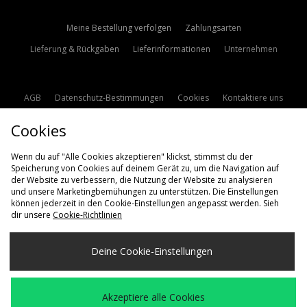
Meine Bestellung verfolgen
Zahlungsarten
Lieferung & Rückgaben
Lieferinformationen
Unternehmen
AGB
Datenschutz-Bestimmungen
Cookies
Kontaktiere uns
Studentenrabatt
Affiliate werden
Cookie Einstellungen
Cookies
Modern Slavery Statement
Wenn du auf "Alle Cookies akzeptieren" klickst, stimmst du der
Speicherung von Cookies auf deinem Gerät zu, um die Navigation auf
der Website zu verbessern, die Nutzung der Website zu analysieren
und unsere Marketingbemühungen zu unterstützen. Die Einstellungen
können jederzeit in den Cookie-Einstellungen angepasst werden. Sieh
dir unsere
Cookie-Richtlinien
Lieferung Nach
Deine Cookie-Einstellungen
Deutschland
Wir akzeptieren die folgenden Zahlungsmethoden
Akzeptiere alle Cookies