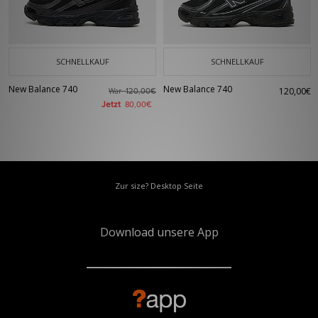
und Streetwear-Stilen abdeckt.
SCHNELLKAUF
SCHNELLKAUF
New Balance 740
New Balance 740
120,00€
War
120,00€
Jetzt
80,00€
Zur size? Desktop Seite
Download unsere App