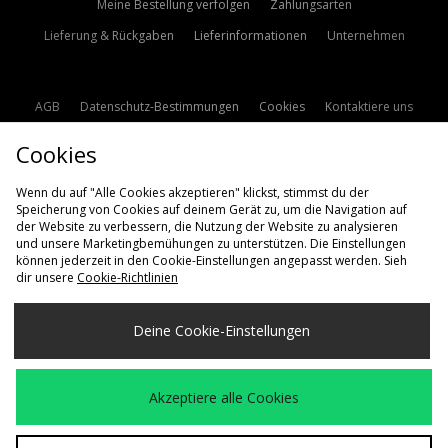
Meine Bestellung verfolgen
Zahlungsarten
Lieferung & Rückgaben
Lieferinformationen
Unternehmen
AGB
Datenschutz-Bestimmungen
Cookies
Kontaktiere uns
Studentenrabatt
Affiliate werden
Cookie Einstellungen
Cookies
Modern Slavery Statement
Wenn du auf "Alle Cookies akzeptieren" klickst, stimmst du der
Speicherung von Cookies auf deinem Gerät zu, um die Navigation auf
der Website zu verbessern, die Nutzung der Website zu analysieren
und unsere Marketingbemühungen zu unterstützen. Die Einstellungen
können jederzeit in den Cookie-Einstellungen angepasst werden. Sieh
dir unsere
Cookie-Richtlinien
Lieferung Nach
Deine Cookie-Einstellungen
Deutschland
Wir akzeptieren die folgenden Zahlungsmethoden
Akzeptiere alle Cookies