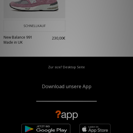
SCHNELLKAUF
New Balance 991
230,00€
Made in UK
Zur size? Desktop Seite
Download unsere App