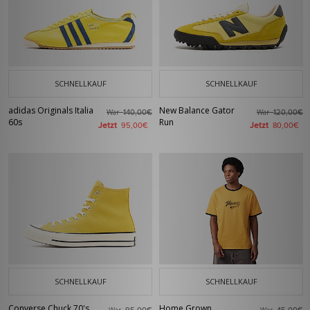
SCHNELLKAUF
SCHNELLKAUF
adidas Originals Italia
New Balance Gator
War
War
140,00€
120,00€
60s
Run
Jetzt
Jetzt
95,00€
80,00€
SCHNELLKAUF
SCHNELLKAUF
Converse Chuck 70's
Home Grown