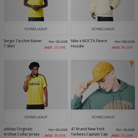
SCHNELLKAUF
SCHNELLKAUF
Sergio Tacchini Rainer
Nike x NOCTA Fleece
War
War
35,00€
130,00€
T-Shirt
Hoodie
Jetzt
Jetzt
20,00€
85,00€
SCHNELLKAUF
SCHNELLKAUF
adidas Originals
47 Brand New York
War
War
55,00€
40,00€
Archive Collar Jersey
Yankees Captain Cap
Jetzt
Jetzt
35,00€
25,00€