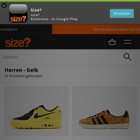
×
Size?
Ansehen
size?
Kostenlos - In Google Play
llwert
10% Studentenrabatt mit UNiDA
Home
Herren
Verfeinern
Herren - Gelb
21 Produkte gefunden