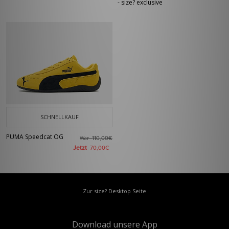
- size? exclusive
SCHNELLKAUF
PUMA Speedcat OG
War
110,00€
Jetzt
70,00€
Zur size? Desktop Seite
Download unsere App