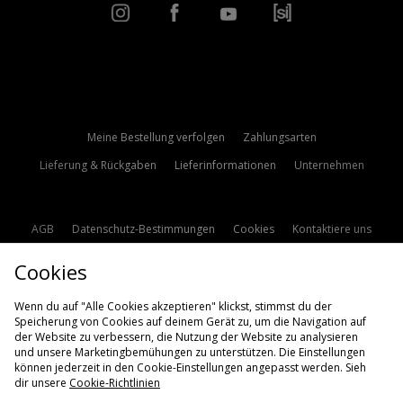
Meine Bestellung verfolgen
Zahlungsarten
Lieferung & Rückgaben
Lieferinformationen
Unternehmen
AGB
Datenschutz-Bestimmungen
Cookies
Kontaktiere uns
Studentenrabatt
Affiliate werden
Cookie Einstellungen
Cookies
Modern Slavery Statement
Wenn du auf "Alle Cookies akzeptieren" klickst, stimmst du der
Speicherung von Cookies auf deinem Gerät zu, um die Navigation auf
der Website zu verbessern, die Nutzung der Website zu analysieren
und unsere Marketingbemühungen zu unterstützen. Die Einstellungen
können jederzeit in den Cookie-Einstellungen angepasst werden. Sieh
dir unsere
Cookie-Richtlinien