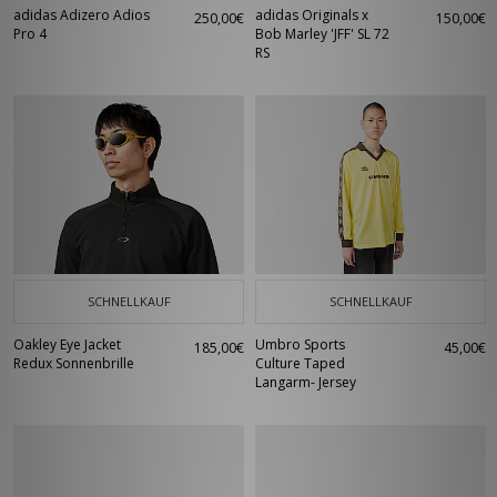
adidas Adizero Adios
adidas Originals x
250,00€
150,00€
Pro 4
Bob Marley 'JFF' SL 72
RS
SCHNELLKAUF
SCHNELLKAUF
Oakley Eye Jacket
Umbro Sports
185,00€
45,00€
Redux Sonnenbrille
Culture Taped
Langarm- Jersey