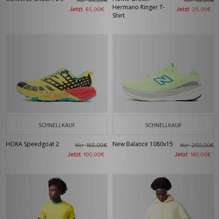
War
War
95,00€
45,00€
Hermano Ringer T-
Jetzt
Jetzt
65,00€
25,00€
Shirt
SCHNELLKAUF
SCHNELLKAUF
HOKA Speedgoat 2
New Balance 1080v15
War
War
165,00€
200,00€
Jetzt
Jetzt
100,00€
140,00€