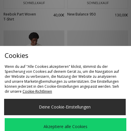
SCHNELLKAUF
SCHNELLKAUF
Reebok Part Woven
New Balance 950
40,00€
130,00€
T-Shirt
Cookies
Wenn du auf "Alle Cookies akzeptieren" klickst, stimmst du der
Speicherung von Cookies auf deinem Gerät zu, um die Navigation auf
der Website zu verbessern, die Nutzung der Website zu analysieren
und unsere Marketingbemühungen zu unterstützen. Die Einstellungen
SCHNELLKAUF
SCHNELLKAUF
können jederzeit in den Cookie-Einstellungen angepasst werden. Sieh
dir unsere
Cookie-Richtlinien
Alte Systems Adapt
Reebok Classic
55,00€
85,00€
Rundhalsshirt
Leather
Deine Cookie-Einstellungen
Akzeptiere alle Cookies