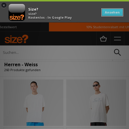
×
Size?
Ansehen
size?
Kostenlos - In Google Play
wert
10% Studentenrabatt mit UNiDAYS
Home
Herren
Verfeinern
Herren - Weiss
260 Produkte gefunden