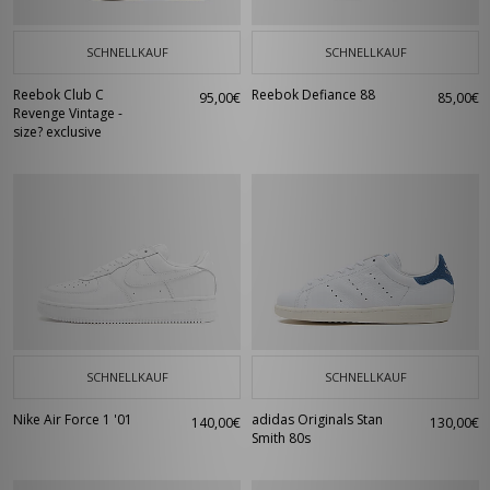
SCHNELLKAUF
SCHNELLKAUF
Reebok Club C
Reebok Defiance 88
95,00€
85,00€
Revenge Vintage -
size? exclusive
SCHNELLKAUF
SCHNELLKAUF
Nike Air Force 1 '01
adidas Originals Stan
140,00€
130,00€
Smith 80s