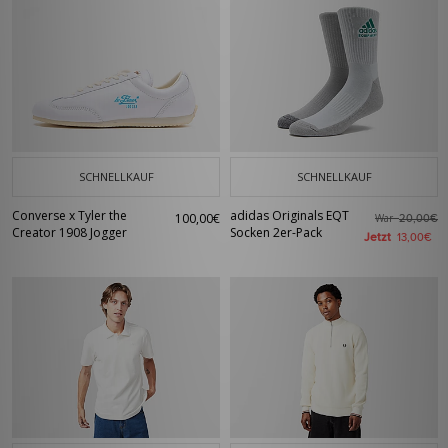
SCHNELLKAUF
SCHNELLKAUF
Converse x Tyler the
adidas Originals EQT
100,00€
War
20,00€
Creator 1908 Jogger
Socken 2er-Pack
Jetzt
13,00€