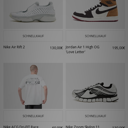
SCHNELLKAUF
SCHNELLKAUF
Nike Air Rift 2
Jordan Air 1 High OG
130,00€
195,00€
'Love Letter'
SCHNELLKAUF
SCHNELLKAUF
Nike ACG Dri-FIT Race
Nike Zoom Skylon 11
60,00€
130,00€