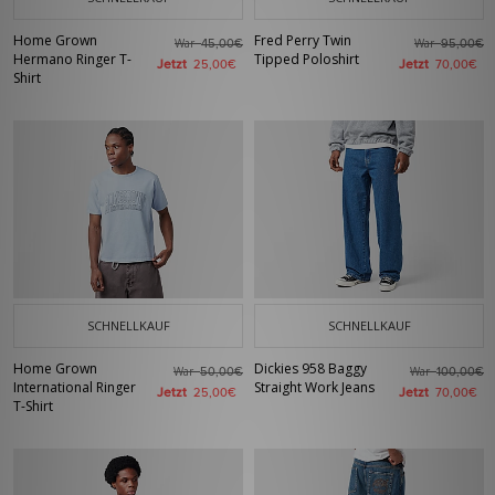
Home Grown
Fred Perry Twin
War
War
45,00€
95,00€
Hermano Ringer T-
Tipped Poloshirt
Jetzt
Jetzt
25,00€
70,00€
Shirt
SCHNELLKAUF
SCHNELLKAUF
Home Grown
Dickies 958 Baggy
War
War
50,00€
100,00€
International Ringer
Straight Work Jeans
Jetzt
Jetzt
25,00€
70,00€
T-Shirt