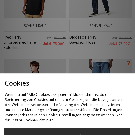
SCHNELLKAUF
SCHNELLKAUF
Fred Perry
Dickies x Harley
War
War
110,00€
105,00€
Embroidered Panel
Davidson Hose
Jetzt
Jetzt
75,00€
75,00€
Poloshirt
Cookies
Wenn du auf "Alle Cookies akzeptieren" klickst, stimmst du der
Speicherung von Cookies auf deinem Gerät zu, um die Navigation auf
der Website zu verbessern, die Nutzung der Website zu analysieren
und unsere Marketingbemühungen zu unterstützen. Die Einstellungen
können jederzeit in den Cookie-Einstellungen angepasst werden. Sieh
SCHNELLKAUF
SCHNELLKAUF
dir unsere
Cookie-Richtlinien
Carhartt WIP Belmar
Home Grown Carter
War
War
160,00€
90,00€
Denim Jacke
Loose Jeans
Jetzt
Jetzt
110,00€
45,00€