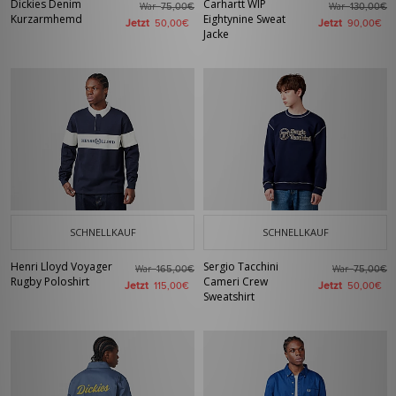
Dickies Denim
Carhartt WIP
War
War
75,00€
130,00€
Kurzarmhemd
Eightynine Sweat
Jetzt
Jetzt
50,00€
90,00€
Jacke
SCHNELLKAUF
SCHNELLKAUF
Henri Lloyd Voyager
Sergio Tacchini
War
War
165,00€
75,00€
Rugby Poloshirt
Cameri Crew
Jetzt
Jetzt
115,00€
50,00€
Sweatshirt