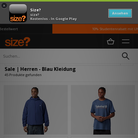
×
Size?
Ansehen
size?
Kostenlos - In Google Play
wert
10% Studentenrabatt mit UNiDAYS
Home
Herren
Kleidung
Verfeinern
Sale | Herren - Blau Kleidung
45 Produkte gefunden