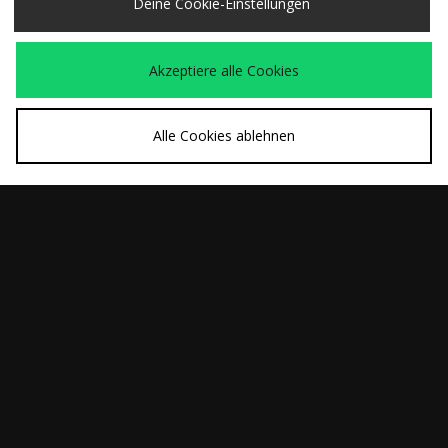
Deine Cookie-Einstellungen
Akzeptiere alle Cookies
Alle Cookies ablehnen
SCHNELLKAUF
SCHNELLKAUF
adidas Originals
adidas Originals
War
War
100,00€
65,00€
Firebird Denim
Firebird
Jetzt
Jetzt
70,00€
45,00€
Trainingsjacke
Trainingshose