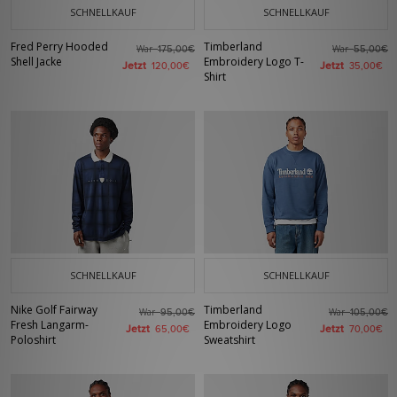
SCHNELLKAUF
SCHNELLKAUF
Fred Perry Hooded
Timberland
War
War
175,00€
55,00€
Shell Jacke
Embroidery Logo T-
Jetzt
Jetzt
120,00€
35,00€
Shirt
SCHNELLKAUF
SCHNELLKAUF
Nike Golf Fairway
Timberland
War
War
95,00€
105,00€
Fresh Langarm-
Embroidery Logo
Jetzt
Jetzt
65,00€
70,00€
Poloshirt
Sweatshirt