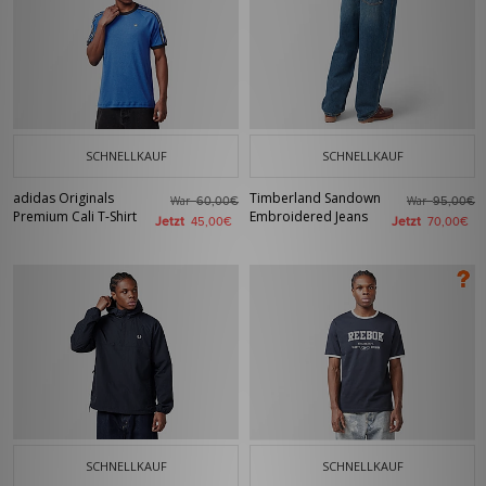
SCHNELLKAUF
SCHNELLKAUF
adidas Originals
Timberland Sandown
War
War
60,00€
95,00€
Premium Cali T-Shirt
Embroidered Jeans
Jetzt
Jetzt
45,00€
70,00€
SCHNELLKAUF
SCHNELLKAUF