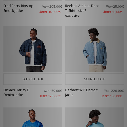
Fred Perry Ripstop
Reebok Athletic Dept
War
War
205,00€
25,00€
Smock Jacke
T-Shirt - size?
Jetzt
Jetzt
145,00€
18,00€
exclusive
SCHNELLKAUF
SCHNELLKAUF
Dickies Harley D
Carhartt WIP Detroit
War
War
180,00€
220,00€
Denim Jacke
Jacke
Jetzt
Jetzt
125,00€
150,00€