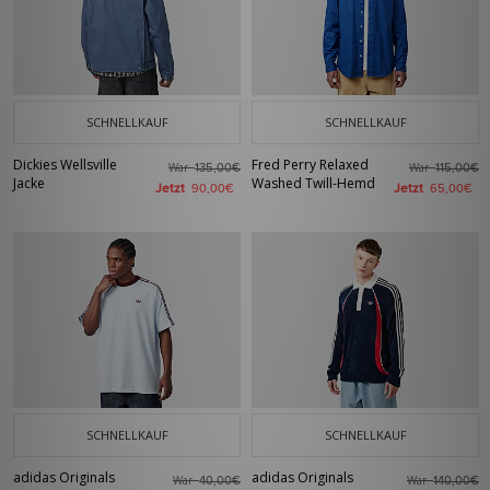
SCHNELLKAUF
SCHNELLKAUF
Dickies Wellsville
Fred Perry Relaxed
War
War
135,00€
115,00€
Jacke
Washed Twill-Hemd
Jetzt
Jetzt
90,00€
65,00€
SCHNELLKAUF
SCHNELLKAUF
adidas Originals
adidas Originals
War
War
40,00€
140,00€