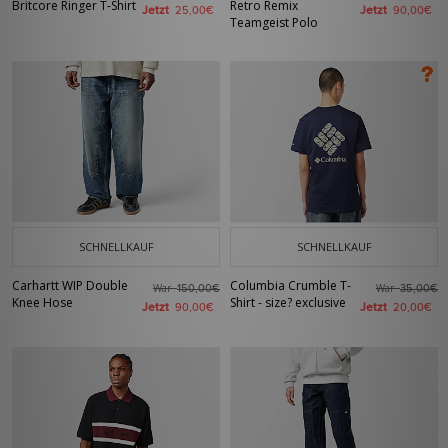
Britcore Ringer T-Shirt
Retro Remix
Jetzt
Jetzt
25,00€
90,00€
Teamgeist Polo
SCHNELLKAUF
SCHNELLKAUF
Carhartt WIP Double
Columbia Crumble T-
War
War
150,00€
35,00€
Knee Hose
Shirt - size? exclusive
Jetzt
Jetzt
90,00€
20,00€