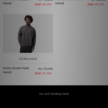
70,00€
70,00€
Hemd
Hemd
Jetzt
Jetzt
45,00€
45,00€
SCHNELLKAUF
Home Grown Hank
War
70,00€
Hemd
Jetzt
45,00€
Zur size? Desktop Seite