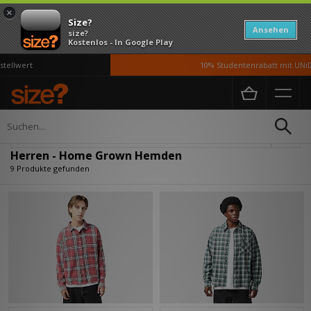
×
Size?
Ansehen
size?
Kostenlos - In Google Play
ellwert
10% Studentenrabatt mit UNiDA
Home
Herren
Kleidung
Hemden
Verfeinern
Herren - Home Grown Hemden
9 Produkte gefunden