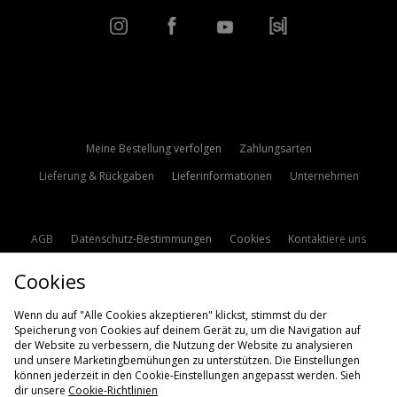
Meine Bestellung verfolgen
Zahlungsarten
Lieferung & Rückgaben
Lieferinformationen
Unternehmen
AGB
Datenschutz-Bestimmungen
Cookies
Kontaktiere uns
Studentenrabatt
Affiliate werden
Cookie Einstellungen
Cookies
Modern Slavery Statement
Wenn du auf "Alle Cookies akzeptieren" klickst, stimmst du der
Speicherung von Cookies auf deinem Gerät zu, um die Navigation auf
der Website zu verbessern, die Nutzung der Website zu analysieren
und unsere Marketingbemühungen zu unterstützen. Die Einstellungen
können jederzeit in den Cookie-Einstellungen angepasst werden. Sieh
dir unsere
Cookie-Richtlinien