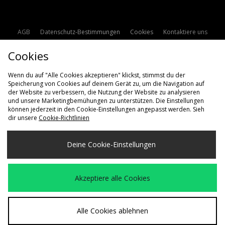
AGB
Datenschutz-Bestimmungen
Cookies
Kontaktiere uns
Studentenrabatt
Affiliate werden
Cookie Einstellungen
Cookies
Modern Slavery Statement
Wenn du auf "Alle Cookies akzeptieren" klickst, stimmst du der
Speicherung von Cookies auf deinem Gerät zu, um die Navigation auf
der Website zu verbessern, die Nutzung der Website zu analysieren
und unsere Marketingbemühungen zu unterstützen. Die Einstellungen
können jederzeit in den Cookie-Einstellungen angepasst werden. Sieh
dir unsere
Cookie-Richtlinien
Lieferung Nach
Deine Cookie-Einstellungen
Deutschland
Wir akzeptieren die folgenden Zahlungsmethoden
Akzeptiere alle Cookies
Besuchen Sie unsere Unternehmens-Website auf
www.jdplc.com
Alle Cookies ablehnen
Copyright © 2026 size? Alle Rechte vorbehalten.