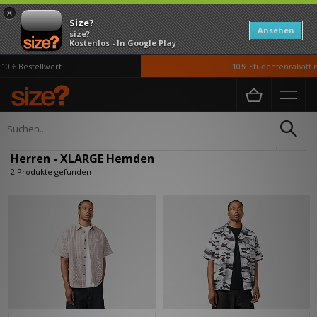
×
Size?
Ansehen
size?
Kostenlos - In Google Play
0 € Bestellwert
10% Studentenrabatt m
Home
Herren
Kleidung
Hemden
Verfeinern
Herren - XLARGE Hemden
2 Produkte gefunden