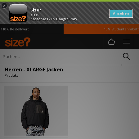
×
Size?
Ansehen
size?
Kostenlos - In Google Play
10 € Bestellwert
10% Studentenrabatt 
Home
Herren
Kleidung
Jacken
Verfeinern
Herren - XLARGE Jacken
Produkt