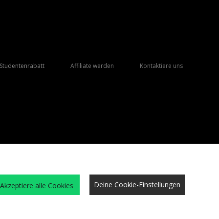
Studentenrabatt
Affiliate werden
Kontaktiere uns
Deine Cookie-Einstellungen
Akzeptiere alle Cookies
eschäftsbedingungen
Cookies
Karriere
Website-Sicherheit
Datenschutz