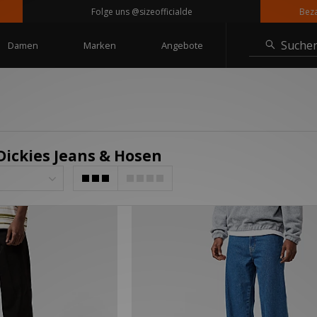
Folge uns @sizeofficialde
Bezahle 
Suche
Damen
Marken
Angebote
 Dickies Jeans & Hosen