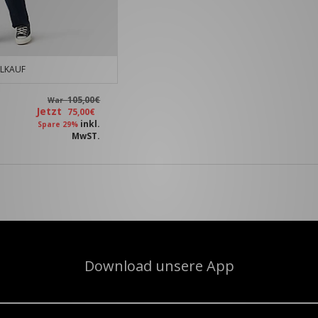
LKAUF
105,00€
War
Jetzt
75,00€
inkl.
Spare 29%
MwST.
Download unsere App