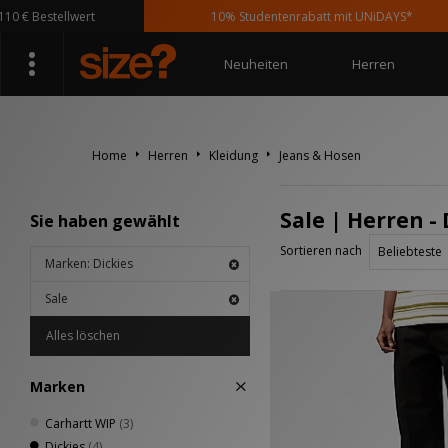
€ Bestellwert
10% Studentenrabatt mit UNiDAYS*
Neuheiten
Herren
Home
Herren
Kleidung
Jeans & Hosen
Sale | Herren -
Sie haben gewählt
Sortieren nach
Marken: Dickies
Sale
Alles löschen
Marken
Carhartt WIP
(3)
Dickies
(4)