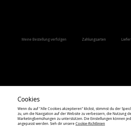
Meine Bestellung verfolgen
Zahlungsarten
Liefe
Cookies
Wenn du auf "Alle Cookies akzeptieren" klickst, stimmst du der Spe
zu, um die Navigation auf der Website zu verbessern, die Nutzung d
Copyright © 2026 size? Alle Rechte vorbehalten.
Marketingbemühungen zu unterstützen. Die Einstellungen können jede
angepasst werden. Sieh dir unsere
Cookie-Richtlinien