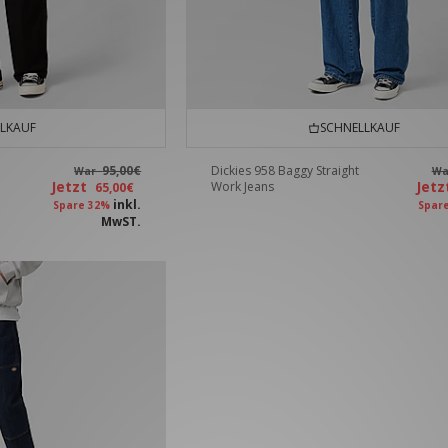
LKAUF
SCHNELLKAUF
95,00€
Dickies 958 Baggy Straight
War
W
Jetzt
Jet
Work Jeans
65,00€
inkl.
Spare 32%
Spar
MwST.