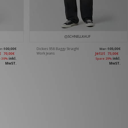
SCHNELLKAUF
100,00€
Dickies 958 Baggy Straight
105,00€
ar
War
zt
Jetzt
Work Jeans
70,00€
75,00€
inkl.
inkl.
e 30%
Spare 29%
MwST.
MwST.