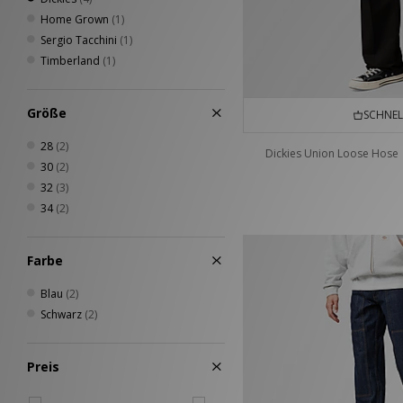
Home Grown
(1)
Sergio Tacchini
(1)
Timberland
(1)
Größe
SCHNEL
28
(2)
Dickies Union Loose Hose
30
(2)
32
(3)
34
(2)
Farbe
Blau
(2)
Schwarz
(2)
Preis