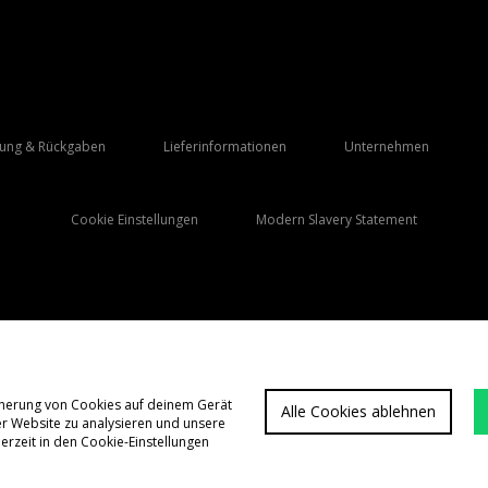
rung & Rückgaben
Lieferinformationen
Unternehmen
Cookie Einstellungen
Modern Slavery Statement
Lieferung Nach
Deutschland
icherung von Cookies auf deinem Gerät
Alle Cookies ablehnen
er Website zu analysieren und unsere
FAQs
Allgemeine G
rzeit in den Cookie-Einstellungen