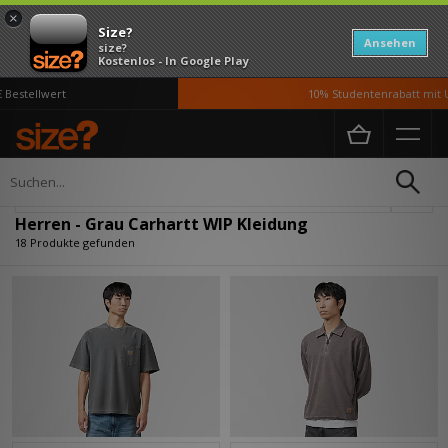
×
Size?
Ansehen
size?
Kostenlos - In Google Play
stellwert
10% Studentenrabatt mit UNi
Home
Herren
Kleidung
Verfeinern
Herren - Grau Carhartt WIP Kleidung
18 Produkte gefunden