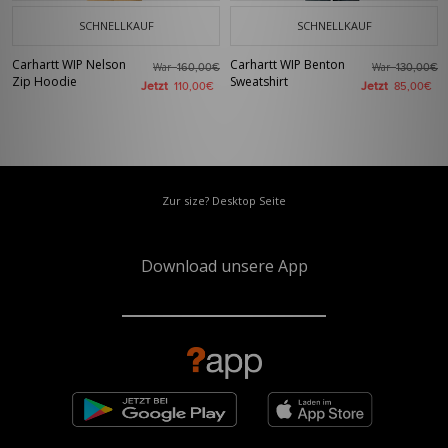
SCHNELLKAUF
SCHNELLKAUF
Carhartt WIP Nelson
Carhartt WIP Benton
War
War
160,00€
130,00€
Zip Hoodie
Sweatshirt
Jetzt
Jetzt
110,00€
85,00€
Zur size? Desktop Seite
Download unsere App