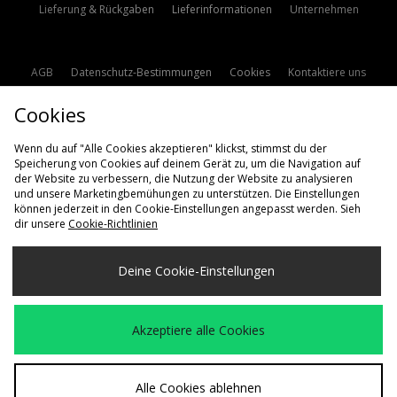
Lieferung & Rückgaben
Lieferinformationen
Unternehmen
AGB
Datenschutz-Bestimmungen
Cookies
Kontaktiere uns
Studentenrabatt
Affiliate werden
Cookie Einstellungen
Cookies
Modern Slavery Statement
Wenn du auf "Alle Cookies akzeptieren" klickst, stimmst du der
Speicherung von Cookies auf deinem Gerät zu, um die Navigation auf
der Website zu verbessern, die Nutzung der Website zu analysieren
und unsere Marketingbemühungen zu unterstützen. Die Einstellungen
können jederzeit in den Cookie-Einstellungen angepasst werden. Sieh
dir unsere
Cookie-Richtlinien
Lieferung Nach
Deine Cookie-Einstellungen
Deutschland
Wir akzeptieren die folgenden Zahlungsmethoden
Akzeptiere alle Cookies
Besuchen Sie unsere Unternehmens-Website auf
www.jdplc.com
Alle Cookies ablehnen