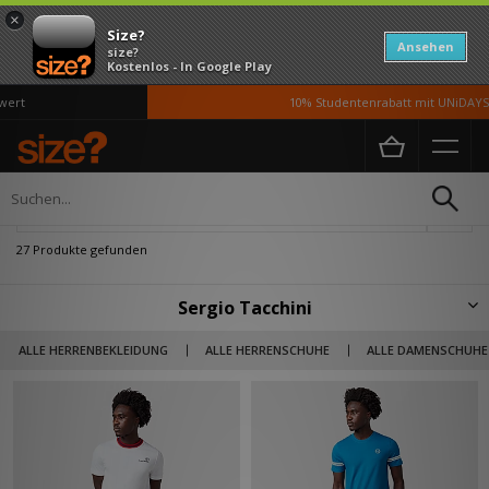
×
Size?
Ansehen
size?
Kostenlos - In Google Play
10% Studentenrabatt mit UNiDAYS*
Home
Herren
Kleidung
Verfeinern
27 Produkte gefunden
Sergio Tacchini
Sergio Tacchini, der 1960 zum italienischen Tennismeister gekrönt
ALLE HERRENBEKLEIDUNG
ALLE HERRENSCHUHE
ALLE DAMENSCHUHE
wurde, begann nur sechs Jahre später seinen Einstieg in die
Modebranche und brachte 1966 eine gleichnamige Bekleidungslinie auf
den Markt, deren Wurzeln fest im Sport verankert sind. In den 80er
Jahren wurde die Kleidung von Sergio Tacchini sowohl von
Tennislegenden als auch von Freizeitfußballern getragen und hat sich
seither zu einer Marke entwickelt, die in der Fußballkultur ebenso
geschätzt wird wie in der Tenniswelt.