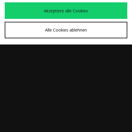
Akzeptiere alle Cookies
Alle Cookies ablehnen
Meine Bestellung verfolgen
Zahlungsarten
Lieferung & Rückgaben
Lieferinformationen
Unternehmen
AGB
Datenschutz-Bestimmungen
Cookies
Kontaktiere uns
Studentenrabatt
Affiliate werden
Cookie Einstellungen
Modern Slavery Statement
Lieferung Nach