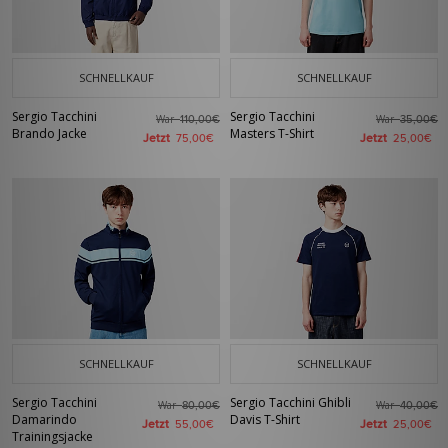
SCHNELLKAUF
SCHNELLKAUF
Sergio Tacchini
Sergio Tacchini
War
War
110,00€
35,00€
Brando Jacke
Masters T-Shirt
Jetzt
Jetzt
75,00€
25,00€
SCHNELLKAUF
SCHNELLKAUF
Sergio Tacchini
Sergio Tacchini Ghibli
War
War
80,00€
40,00€
Damarindo
Davis T-Shirt
Jetzt
Jetzt
55,00€
25,00€
Trainingsjacke