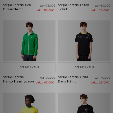
Sergio Tacchini Ben
Sergio Tacchini Felton
War
War
75,00€
30,00€
Kurzarmhemd
T-Shirt
Jetzt
Jetzt
50,00€
20,00€
SCHNELLKAUF
SCHNELLKAUF
Sergio Tacchini
Sergio Tacchini Ghibli
War
War
90,00€
40,00€
Franco Trainingsjacke
Davis T-Shirt
Jetzt
Jetzt
65,00€
25,00€