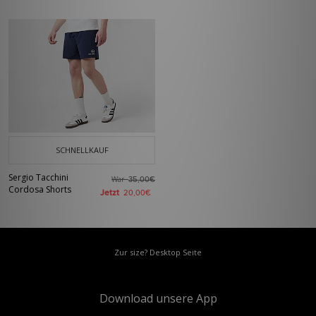
SCHNELLKAUF
Sergio Tacchini
War
35,00€
Cordosa Shorts
Jetzt
20,00€
Zur size? Desktop Seite
Download unsere App