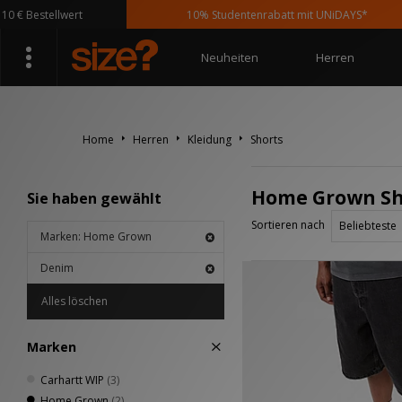
€ Bestellwert
10% Studentenrabatt mit UNiDAYS*
Neuheiten
Herren
Home
Herren
Kleidung
Shorts
Home Grown Sh
Sie haben gewählt
Sortieren nach
Marken: Home Grown
Denim
Alles löschen
Marken
Carhartt WIP
(3)
Home Grown
(2)