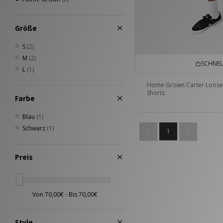
Größe
S
(2)
M
(2)
SCHNEL
L
(1)
Home Grown Carter Loose
Shorts
Farbe
Blau
(1)
Schwarz
(1)
1
Preis
Style