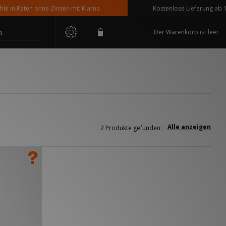
in Raten ohne Zinsen mit Klarna
Kostenlose Lieferung ab 110 
n
Der Warenkorb ist leer
Alle anzeigen
2 Produkte gefunden: