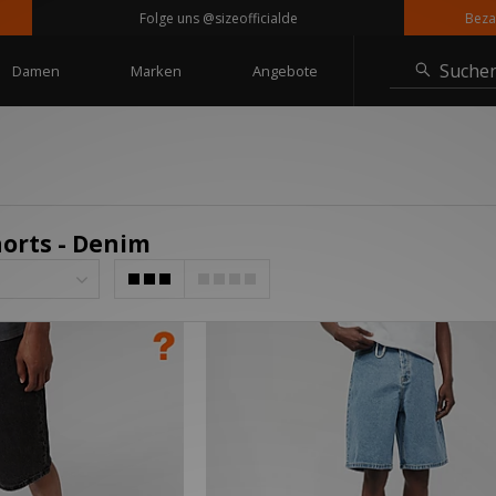
Folge uns @sizeofficialde
Bezahle 
Suche
Damen
Marken
Angebote
orts - Denim