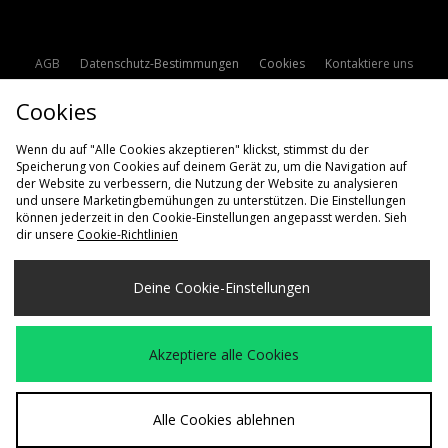
AGB
Datenschutz-Bestimmungen
Cookies
Kontaktiere uns
Studentenrabatt
Affiliate werden
Cookie Einstellungen
Cookies
Modern Slavery Statement
Wenn du auf "Alle Cookies akzeptieren" klickst, stimmst du der
Speicherung von Cookies auf deinem Gerät zu, um die Navigation auf
der Website zu verbessern, die Nutzung der Website zu analysieren
und unsere Marketingbemühungen zu unterstützen. Die Einstellungen
können jederzeit in den Cookie-Einstellungen angepasst werden. Sieh
dir unsere
Cookie-Richtlinien
Lieferung Nach
Deine Cookie-Einstellungen
Deutschland
Wir akzeptieren die folgenden Zahlungsmethoden
Akzeptiere alle Cookies
Besuchen Sie unsere Unternehmens-Website auf
www.jdplc.com
Alle Cookies ablehnen
Copyright © 2026 size? Alle Rechte vorbehalten.