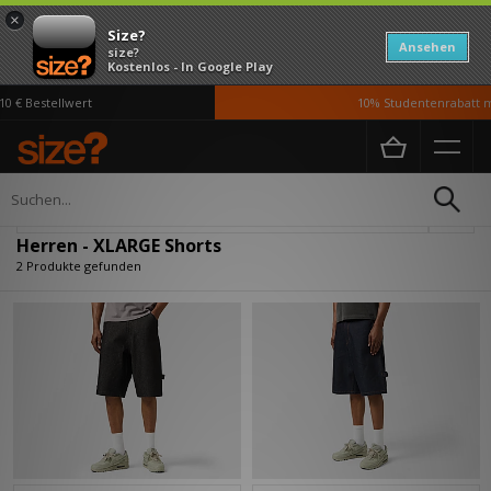
×
Size?
Ansehen
size?
Kostenlos - In Google Play
0 € Bestellwert
10% Studentenrabatt m
Home
Herren
Kleidung
Shorts
Verfeinern
Herren - XLARGE Shorts
2 Produkte gefunden