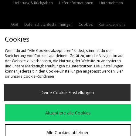
Lieferung & Rückgaben
Lieferinformationen
Unternehmen
AGB
Datenschutz-Bestimmungen
Cookies
Kontaktiere uns
Studentenrabatt
Affiliate werden
Cookie Einstellungen
Cookies
Modern Slavery Statement
Wenn du auf "Alle Cookies akzeptieren" klickst, stimmst du der
Speicherung von Cookies auf deinem Gerät zu, um die Navigation auf
der Website zu verbessern, die Nutzung der Website zu analysieren
und unsere Marketingbemühungen zu unterstützen. Die Einstellungen
können jederzeit in den Cookie-Einstellungen angepasst werden. Sieh
dir unsere
Cookie-Richtlinien
Lieferung Nach
Deine Cookie-Einstellungen
Deutschland
Wir akzeptieren die folgenden Zahlungsmethoden
Akzeptiere alle Cookies
Besuchen Sie unsere Unternehmens-Website auf
www.jdplc.com
Alle Cookies ablehnen