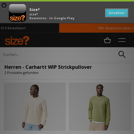
×
Size?
Ansehen
size?
Kostenlos - In Google Play
0 € Bestellwert
10% Studentenrabatt m
Home
Herren
Kleidung
Strickpullover
Verfeinern
Herren - Carhartt WIP Strickpullover
2 Produkte gefunden