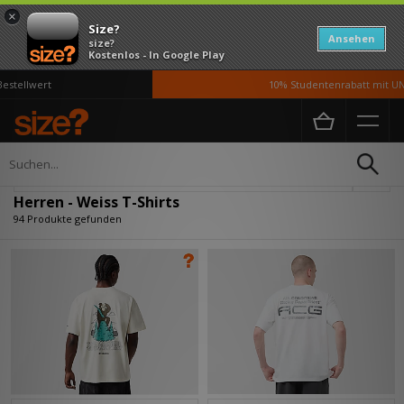
×
Size?
Ansehen
size?
Kostenlos - In Google Play
lwert
10% Studentenrabatt mit UNiDAY
Home
Herren
Kleidung
T-Shirts
Verfeinern
Herren - Weiss T-Shirts
94 Produkte gefunden