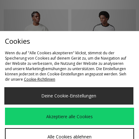
Cookies
Wenn du auf "Alle Cookies akzeptieren" klickst, stimmst du der
Speicherung von Cookies auf deinem Gerät zu, um die Navigation auf
der Website zu verbessern, die Nutzung der Website zu analysieren
SCHNELLKAUF
SCHNELLKAUF
und unsere Marketingbemühungen zu unterstützen. Die Einstellungen
können jederzeit in den Cookie-Einstellungen angepasst werden. Sieh
adidas Originals
adidas Originals
dir unsere
Cookie-Richtlinien
40,00€
33,00€
Premium Essentials T-
Adicolor Classics 3-
Shirt
Streifen Ringer T-Shirt
Deine Cookie-Einstellungen
Akzeptiere alle Cookies
Alle Cookies ablehnen