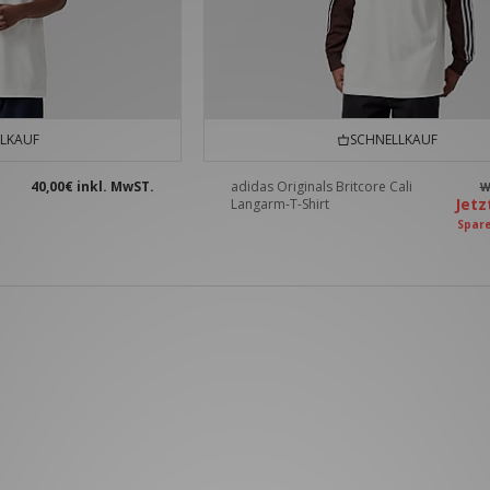
LKAUF
SCHNELLKAUF
40,00€
inkl. MwST.
adidas Originals Britcore Cali
W
Jet
Langarm-T-Shirt
Spar