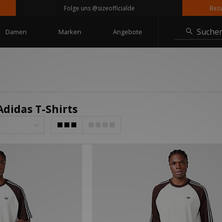
Folge uns @sizeofficialde
Bezahle
Suche
Damen
Marken
Angebote
Adidas T-Shirts