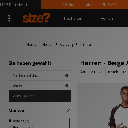
€ Bestellwert
10% Studentenrabatt mit UNiDAYS*
Neuheiten
Herren
Home
Herren
Kleidung
T-Shirts
Herren - Beige 
Sie haben gewählt
Sortieren nach
Marken: adidas
Beige
Alles löschen
Marken
adidas
(2)
Berghaus
(1)