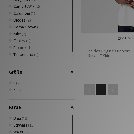
Carhartt WIP
(2)
Columbia
(1)
Dickies
(2)
Home Grown
(6)
Nike
(2)
SCHNEL
Oakley
(1)
Reebok
(1)
adidas Originals Britcore
Timberland
(1)
Ringer T-Shirt
Umbro
(1)
Größe
L
(2)
1
XL
(2)
Farbe
Blau
(13)
Schwarz
(13)
Weiss
(8)