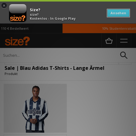
×
Size?
Ansehen
size?
Kostenlos - In Google Play
10 € Bestellwert
10% Studentenrabatt 
Home
Herren
Kleidung
T-Shirts
Verfeinern
Sale | Blau Adidas T-Shirts - Lange Ärmel
Produkt