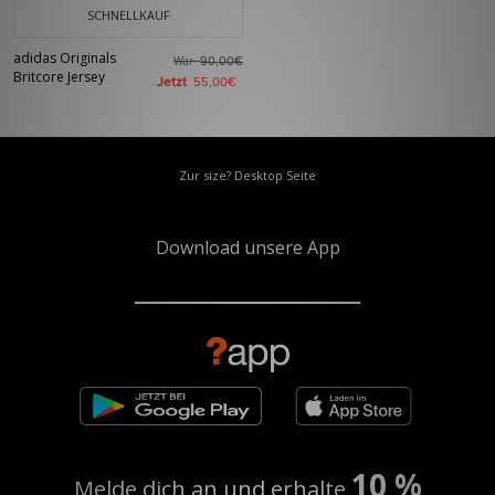
SCHNELLKAUF
adidas Originals
War
90,00€
Britcore Jersey
Jetzt
55,00€
Zur size? Desktop Seite
Download unsere App
10 %
Melde dich an und erhalte