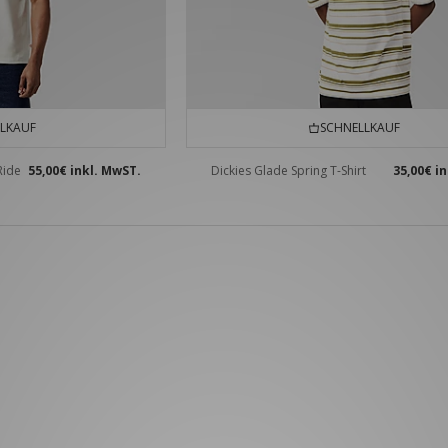
LKAUF
SCHNELLKAUF
Ride
55,00€
inkl. MwST.
Dickies Glade Spring T-Shirt
35,00€
in