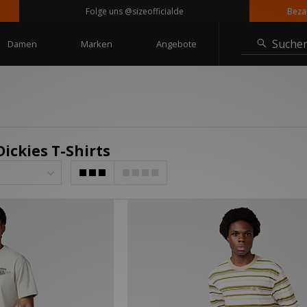
Folge uns @sizeofficialde
Bezahle 
Suche
Damen
Marken
Angebote
Dickies T-Shirts