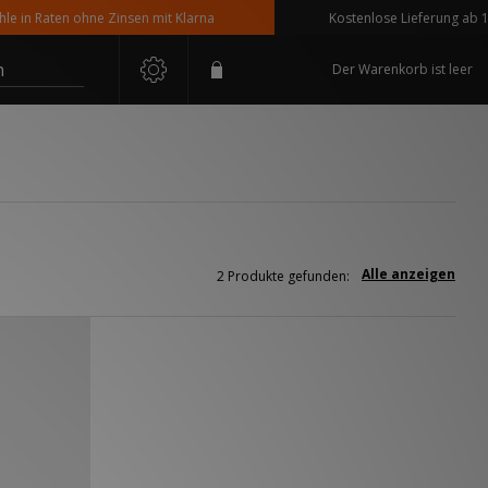
in Raten ohne Zinsen mit Klarna
Kostenlose Lieferung ab 110 
n
Der Warenkorb ist leer
Alle anzeigen
2 Produkte gefunden: