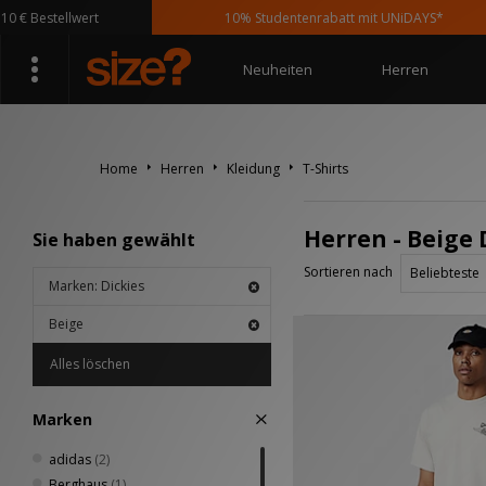
€ Bestellwert
10% Studentenrabatt mit UNiDAYS*
Neuheiten
Herren
Home
Herren
Kleidung
T-Shirts
Herren - Beige 
Sie haben gewählt
Sortieren nach
Marken: Dickies
Beige
Alles löschen
Marken
adidas
(2)
Berghaus
(1)