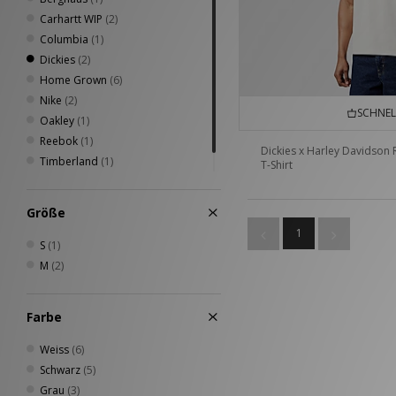
Carhartt WIP
(2)
Columbia
(1)
Dickies
(2)
Home Grown
(6)
Nike
(2)
SCHNEL
Oakley
(1)
Reebok
(1)
Dickies x Harley Davidson 
Timberland
(1)
T-Shirt
Umbro
(1)
Größe
1
S
(1)
M
(2)
Farbe
Weiss
(6)
Schwarz
(5)
Grau
(3)