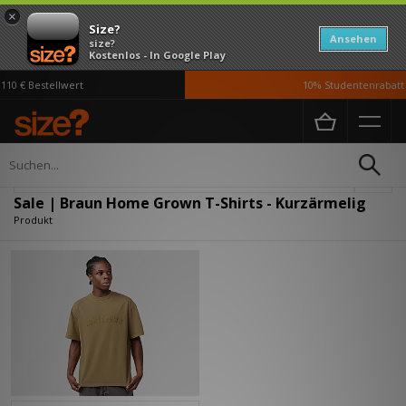
×
Size?
Ansehen
size?
Kostenlos - In Google Play
10 € Bestellwert
10% Studentenrabatt 
Home
Herren
Kleidung
T-Shirts
Verfeinern
Sale | Braun Home Grown T-Shirts - Kurzärmelig
Produkt