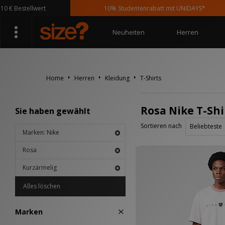
€ Bestellwert
10% Studentenrabatt mit UNiDAYS*
Neuheiten
Herren
Home
Herren
Kleidung
T-Shirts
Rosa Nike T-Shi
Sie haben gewählt
Sortieren nach
Marken: Nike
Rosa
Kurzärmelig
Alles löschen
Marken