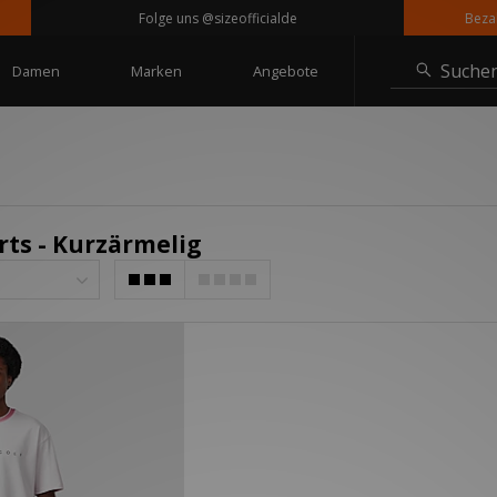
Folge uns @sizeofficialde
Bezahle 
Suche
Damen
Marken
Angebote
rts - Kurzärmelig