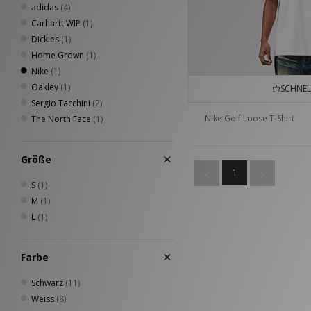
adidas
(4)
Carhartt WIP
(1)
Dickies
(1)
Home Grown
(1)
Nike
(1)
Oakley
(1)
SCHNEL
Sergio Tacchini
(2)
Nike Golf Loose T-Shirt
The North Face
(1)
Größe
1
S
(1)
M
(1)
L
(1)
Farbe
Schwarz
(11)
Weiss
(8)