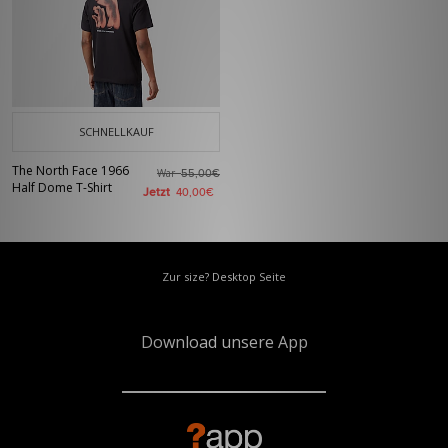
SCHNELLKAUF
The North Face 1966
War
55,00€
Half Dome T-Shirt
Jetzt
40,00€
Zur size? Desktop Seite
Download unsere App