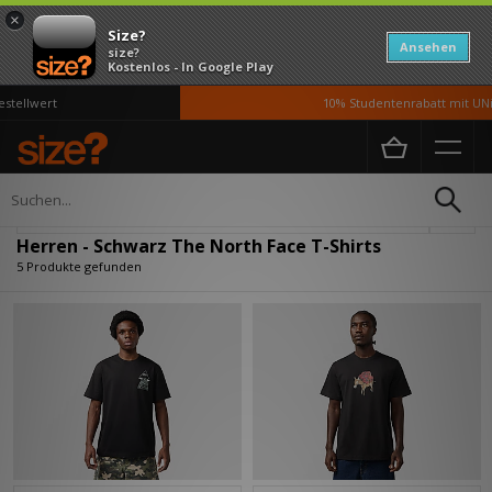
×
Size?
Ansehen
size?
Kostenlos - In Google Play
tellwert
10% Studentenrabatt mit UNi
Home
Herren
Kleidung
T-Shirts
Verfeinern
Herren - Schwarz The North Face T-Shirts
5 Produkte gefunden