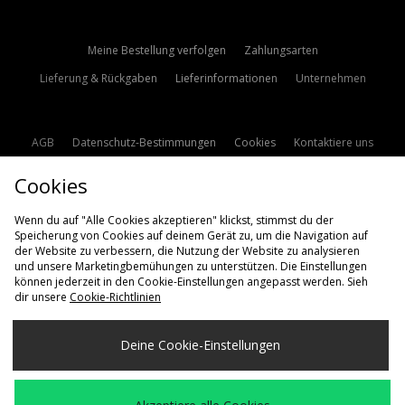
Meine Bestellung verfolgen
Zahlungsarten
Lieferung & Rückgaben
Lieferinformationen
Unternehmen
AGB
Datenschutz-Bestimmungen
Cookies
Kontaktiere uns
Studentenrabatt
Affiliate werden
Cookie Einstellungen
Cookies
Modern Slavery Statement
Wenn du auf "Alle Cookies akzeptieren" klickst, stimmst du der
Speicherung von Cookies auf deinem Gerät zu, um die Navigation auf
der Website zu verbessern, die Nutzung der Website zu analysieren
und unsere Marketingbemühungen zu unterstützen. Die Einstellungen
können jederzeit in den Cookie-Einstellungen angepasst werden. Sieh
dir unsere
Cookie-Richtlinien
Lieferung Nach
Deine Cookie-Einstellungen
Deutschland
Wir akzeptieren die folgenden Zahlungsmethoden