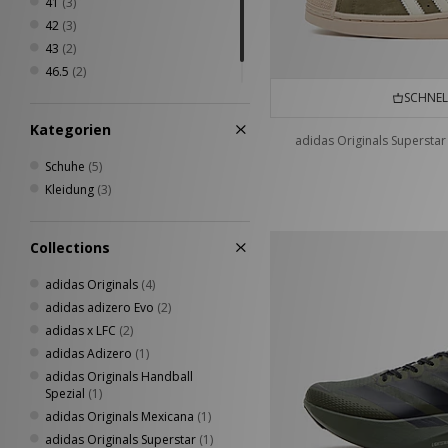
41
(3)
42
(3)
43
(2)
46.5
(2)
47
(1)
SCHNEL
Kategorien
adidas Originals Superstar 
Schuhe
(5)
Kleidung
(3)
Collections
adidas Originals
(4)
adidas adizero Evo
(2)
adidas x LFC
(2)
adidas Adizero
(1)
adidas Originals Handball
Spezial
(1)
adidas Originals Mexicana
(1)
adidas Originals Superstar
(1)