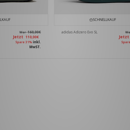
LKAUF
SCHNELLKAUF
160,00€
adidas Adizero Evo SL
War
W
Jetzt
Jetz
110,00€
inkl.
Spare 31%
Spar
MwST.