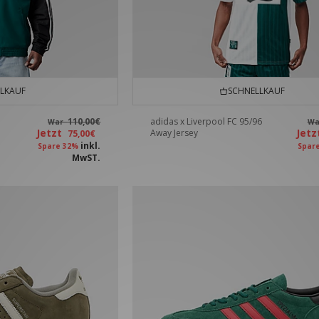
LKAUF
SCHNELLKAUF
110,00€
adidas x Liverpool FC 95/96
War
W
Jetzt
Jet
Away Jersey
75,00€
inkl.
Spare 32%
Spar
MwST.