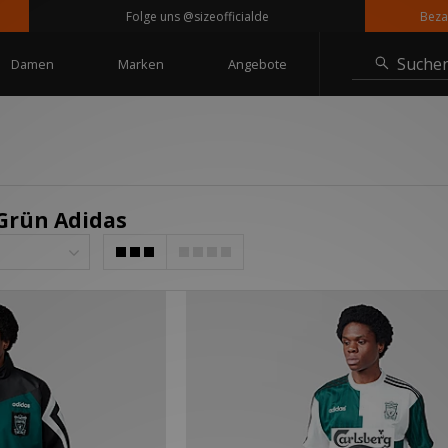
Folge uns @sizeofficialde
Bezahle in
Suche
Damen
Marken
Angebote
 Grün Adidas