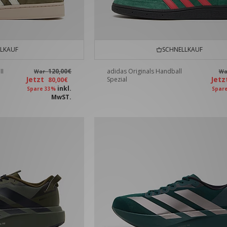
LKAUF
SCHNELLKAUF
II
120,00€
adidas Originals Handball
War
W
Jetzt
Jet
Spezial
80,00€
inkl.
Spare 33%
Spar
MwST.