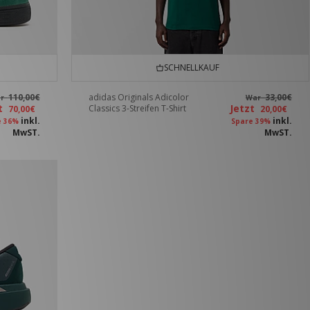
SCHNELLKAUF
110,00€
adidas Originals Adicolor
33,00€
ar
War
zt
Jetzt
Classics 3-Streifen T-Shirt
70,00€
20,00€
inkl.
inkl.
e 36%
Spare 39%
MwST.
MwST.