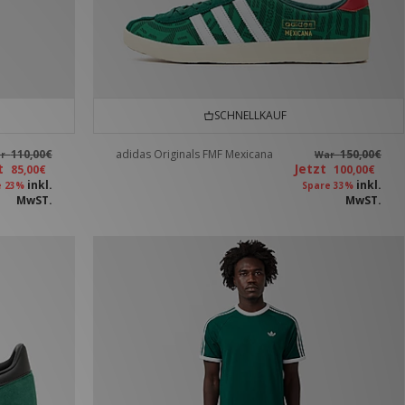
SCHNELLKAUF
110,00€
adidas Originals FMF Mexicana
150,00€
ar
War
zt
Jetzt
85,00€
100,00€
inkl.
inkl.
e 23%
Spare 33%
MwST.
MwST.