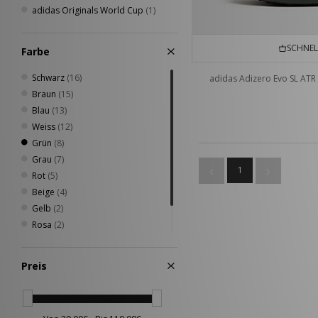
adidas Originals World Cup
(1)
SCHNEL
Farbe
Schwarz
(16)
adidas Adizero Evo SL ATR
Braun
(15)
Blau
(13)
Weiss
(12)
Grün
(8)
Grau
(7)
1
Rot
(5)
Beige
(4)
Gelb
(2)
Rosa
(2)
Lila
(1)
Orange
(1)
Preis