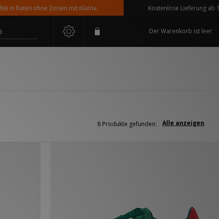
 Raten ohne Zinsen mit Klarna
Kostenlose Lieferung ab 110 € 
n
Der Warenkorb ist leer
Alle anzeigen
8 Produkte gefunden: