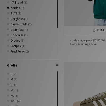
47 Brand
(1)
adidas
(8)
ALTE
(1)
Berghaus
(1)
Carhartt WIP
(2)
Columbia
(1)
SCHNEL
Converse
(1)
adidas Liverpool FC 95/96
Dickies
(1)
Away Trainingsjacke
Eastpak
(1)
Fred Perry
(2)
Home Grown
(3)
New Balance
(3)
Größe
Nike
(8)
PUMA
(1)
S
(2)
Saucony
(1)
M
(2)
Sergio Tacchini
(2)
L
(1)
Timberland
(1)
XL
(1)
Vans
(1)
40
(1)
VISIT
(1)
40.5
(4)