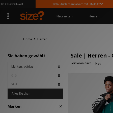
Bestellwert
10% Studentenrabatt mit UNiDAYS*
Neuheiten
Herren
Home
Herren
Sale | Herren -
Sie haben gewählt
Sortieren nach
Marken: adidas
Grün
Sale
Alles löschen
Marken