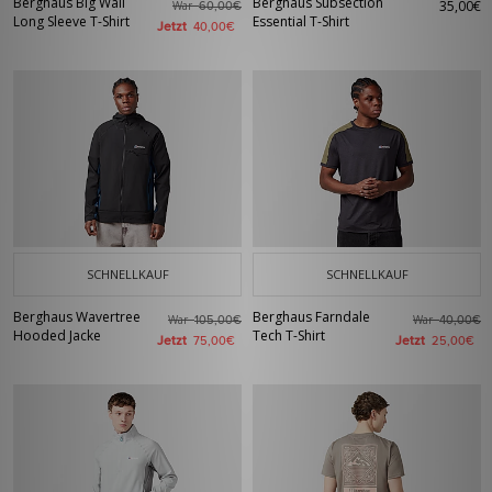
Berghaus Big Wall
Berghaus Subsection
35,00€
War
60,00€
Long Sleeve T-Shirt
Essential T-Shirt
Jetzt
40,00€
SCHNELLKAUF
SCHNELLKAUF
Berghaus Wavertree
Berghaus Farndale
War
War
105,00€
40,00€
Hooded Jacke
Tech T-Shirt
Jetzt
Jetzt
75,00€
25,00€