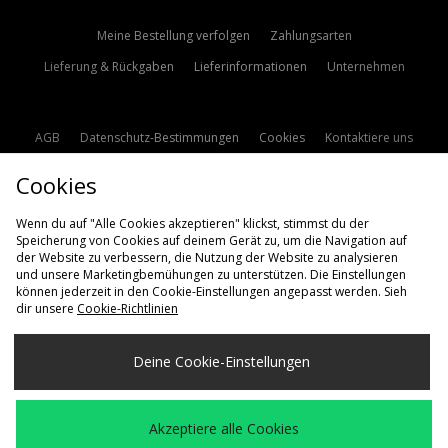
Meine Bestellung verfolgen
Zahlungsarten
Lieferung & Rückgaben
Lieferinformationen
Unternehmen
AGB
Datenschutz-Bestimmungen
Cookies
Kontaktiere uns
Studentenrabatt
Affiliate werden
Cookie Einstellungen
Cookies
Modern Slavery Statement
Wenn du auf "Alle Cookies akzeptieren" klickst, stimmst du der
Speicherung von Cookies auf deinem Gerät zu, um die Navigation auf
der Website zu verbessern, die Nutzung der Website zu analysieren
und unsere Marketingbemühungen zu unterstützen. Die Einstellungen
können jederzeit in den Cookie-Einstellungen angepasst werden. Sieh
dir unsere
Cookie-Richtlinien
Lieferung Nach
Deine Cookie-Einstellungen
Deutschland
Wir akzeptieren die folgenden Zahlungsmethoden
Akzeptiere alle Cookies