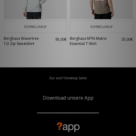
SCHNELLKAUF
SCHNELLKAUF
Berghaus Wavertree
Berghaus MTN Matrix
95,00€
35,00€
1/2 Zip Sweatshirt
Essential T-Shirt
Zur size? Desktop Seite
Download unsere App