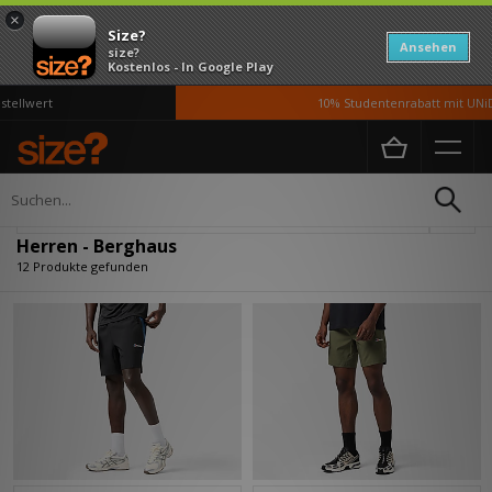
×
Size?
Ansehen
size?
Kostenlos - In Google Play
llwert
10% Studentenrabatt mit UNiDA
Home
Herren
Verfeinern
Herren - Berghaus
12 Produkte gefunden