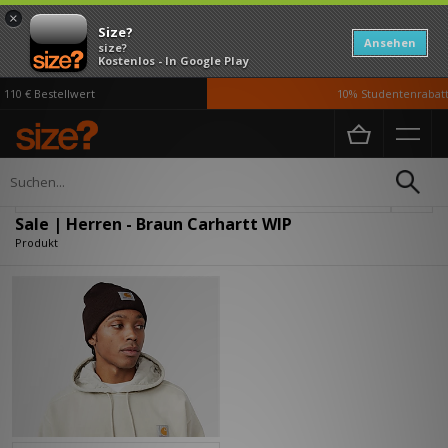
×
Size?
Ansehen
size?
Kostenlos - In Google Play
110 € Bestellwert
10% Studentenrabatt 
Home
Herren
Verfeinern
Sale | Herren - Braun Carhartt WIP
Produkt