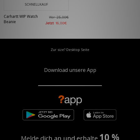
SCHNELLKAUF
Carhartt WIP Watch
War
25,00€
Beanie
Jetzt
16,00€
Zur size? Desktop Seite
Download unsere App
10 %
Melde dich an und erhalte