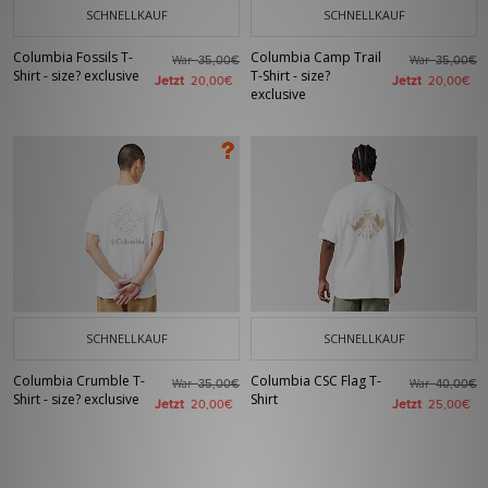
SCHNELLKAUF
SCHNELLKAUF
Columbia Fossils T-
Columbia Camp Trail
War
War
35,00€
35,00€
Shirt - size? exclusive
T-Shirt - size?
Jetzt
Jetzt
20,00€
20,00€
exclusive
SCHNELLKAUF
SCHNELLKAUF
Columbia Crumble T-
Columbia CSC Flag T-
War
War
35,00€
40,00€
Shirt - size? exclusive
Shirt
Jetzt
Jetzt
20,00€
25,00€