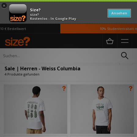
×
Size?
Ansehen
size?
Kostenlos - In Google Play
 € Bestellwert
10% Studentenrabatt mi
Home
Herren
Verfeinern
Sale | Herren - Weiss Columbia
4 Produkte gefunden