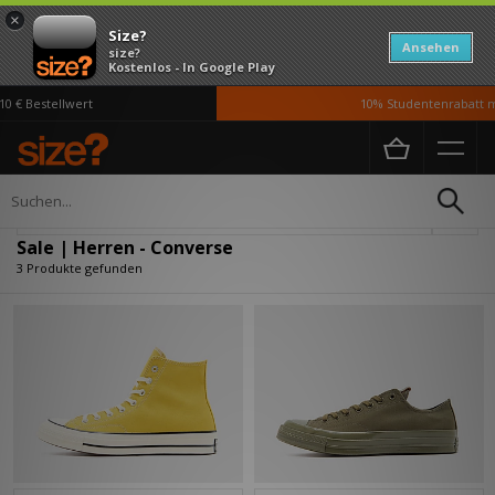
×
Size?
Ansehen
size?
Kostenlos - In Google Play
 € Bestellwert
10% Studentenrabatt mi
Home
Herren
Verfeinern
Sale | Herren - Converse
3 Produkte gefunden