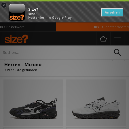
×
Size?
Ansehen
size?
Kostenlos - In Google Play
 € Bestellwert
10% Studentenrabatt mi
Home
Herren
Verfeinern
Herren - Mizuno
7 Produkte gefunden