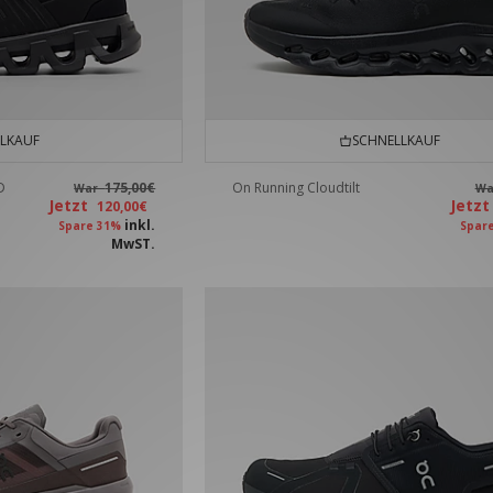
LKAUF
SCHNELLKAUF
D
175,00€
On Running Cloudtilt
War
W
Jetzt
Jetz
120,00€
inkl.
Spare 31%
Spar
MwST.