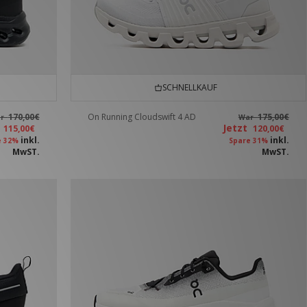
SCHNELLKAUF
170,00€
On Running Cloudswift 4 AD
175,00€
ar
War
t
Jetzt
115,00€
120,00€
inkl.
inkl.
e 32%
Spare 31%
MwST.
MwST.