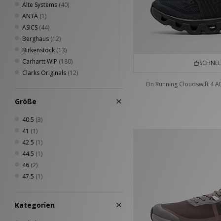
Alte Systems
(40)
ANTA
(1)
ASICS
(44)
Berghaus
(12)
Birkenstock
(13)
Carhartt WIP
(180)
SCHNEL
Clarks Originals
(12)
Columbia
(36)
On Running Cloudswift 4 A
Converse
(15)
Größe
Crep Protect
(18)
Crocs
(4)
40.5
(3)
DC Shoes
(3)
41
(1)
Diadora
(6)
42.5
(1)
Dickies
(41)
44.5
(1)
Eastpak
(14)
46
(2)
Fred Perry
(51)
47.5
(1)
Havaianas
(5)
Henri Lloyd
(6)
Kategorien
HOKA
(9)
Home Grown
(69)