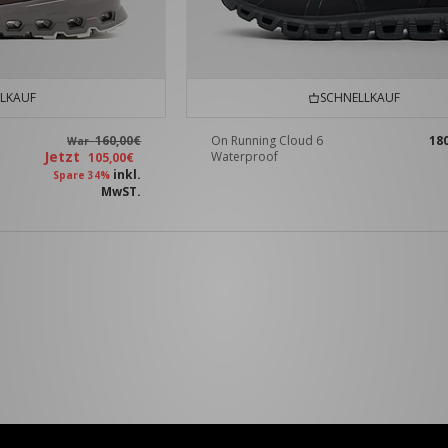
LKAUF
SCHNELLKAUF
160,00€
On Running Cloud 6
18
War
Jetzt
Waterproof
105,00€
inkl.
Spare 34%
MwST.