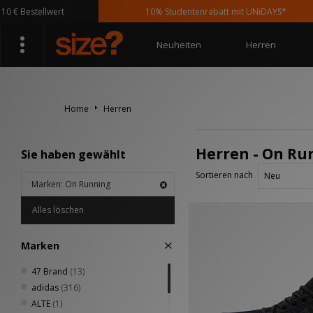
 Bestellwert
10% Studentenrabatt mit UNiDAYS*
Neuheiten
Herren
Home
Herren
Herren - On Ru
Sie haben gewählt
Sortieren nach
Marken: On Running
Alles löschen
Marken
47 Brand
(13)
adidas
(316)
ALTE
(1)