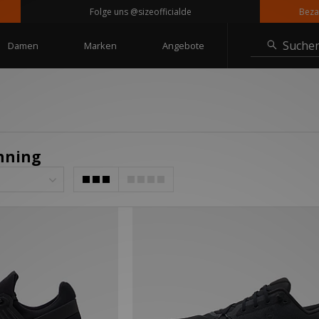
Folge uns @sizeofficialde
Bezahle 
Suche
Damen
Marken
Angebote
nning