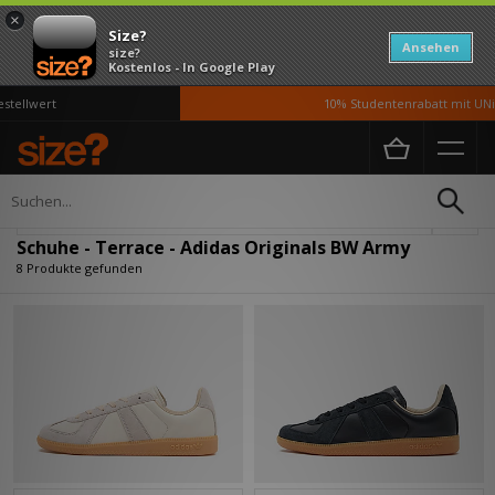
×
Size?
Ansehen
size?
Kostenlos - In Google Play
tellwert
10% Studentenrabatt mit UNiD
Home
Herren
Schuhe
Verfeinern
Schuhe - Terrace - Adidas Originals BW Army
8 Produkte gefunden