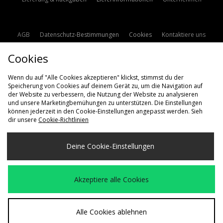
AGB
Datenschutz-Bestimmungen
Cookies
Kontaktiere uns
Studentenrabatt
Affiliate werden
Cookie Einstellungen
Cookies
Modern Slavery Statement
Wenn du auf "Alle Cookies akzeptieren" klickst, stimmst du der
Speicherung von Cookies auf deinem Gerät zu, um die Navigation auf
der Website zu verbessern, die Nutzung der Website zu analysieren
und unsere Marketingbemühungen zu unterstützen. Die Einstellungen
können jederzeit in den Cookie-Einstellungen angepasst werden. Sieh
dir unsere
Cookie-Richtlinien
Lieferung Nach
Deine Cookie-Einstellungen
Deutschland
Wir akzeptieren die folgenden Zahlungsmethoden
Akzeptiere alle Cookies
Besuchen Sie unsere Unternehmens-Website auf
www.jdplc.com
Alle Cookies ablehnen
Copyright © 2026 size? Alle Rechte vorbehalten.