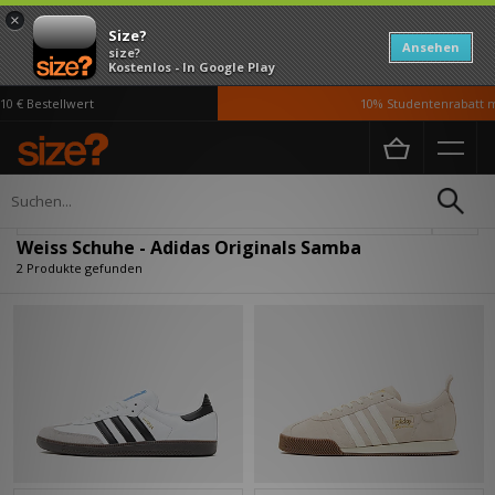
×
Size?
Ansehen
size?
Kostenlos - In Google Play
0 € Bestellwert
10% Studentenrabatt m
Home
Herren
Schuhe
Verfeinern
Weiss Schuhe - Adidas Originals Samba
2 Produkte gefunden