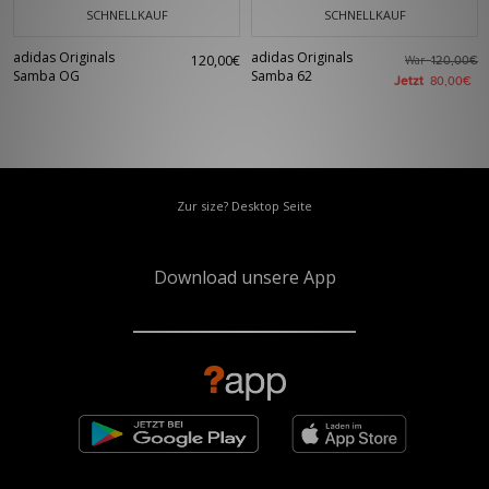
SCHNELLKAUF
SCHNELLKAUF
adidas Originals
adidas Originals
120,00€
War
120,00€
Samba OG
Samba 62
Jetzt
80,00€
Zur size? Desktop Seite
Download unsere App