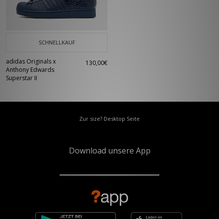
einem festen Bestandteil der Streetwear-Kultur. Heute ist der adidas
Superstar ein unverzichtbarer Klassiker, der seine DNA bewahrt hat und
dennoch immer wieder neu interpretiert wird. Der Superstar ist aus der
Streetwear nicht mehr wegzudenken und feiert im Jahr 2020 sein 50-
jähriges Jubiläum.
SCHNELLKAUF
adidas Originals x
130,00€
Anthony Edwards
Superstar II
Zur size? Desktop Seite
Download unsere App