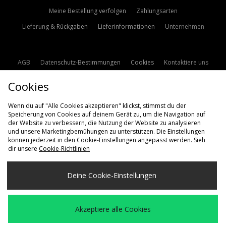
Meine Bestellung verfolgen
Zahlungsarten
Lieferung & Rückgaben
Lieferinformationen
Unternehmen
AGB
Datenschutz-Bestimmungen
Cookies
Kontaktiere uns
Studentenrabatt
Affiliate werden
Cookie Einstellungen
Cookies
Modern Slavery Statement
Wenn du auf "Alle Cookies akzeptieren" klickst, stimmst du der
Speicherung von Cookies auf deinem Gerät zu, um die Navigation auf
der Website zu verbessern, die Nutzung der Website zu analysieren
und unsere Marketingbemühungen zu unterstützen. Die Einstellungen
können jederzeit in den Cookie-Einstellungen angepasst werden. Sieh
dir unsere
Cookie-Richtlinien
Lieferung Nach
Deine Cookie-Einstellungen
Deutschland
Wir akzeptieren die folgenden Zahlungsmethoden
Akzeptiere alle Cookies