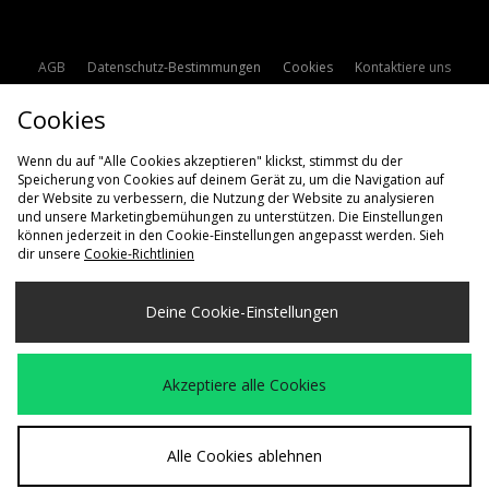
AGB
Datenschutz-Bestimmungen
Cookies
Kontaktiere uns
Studentenrabatt
Affiliate werden
Cookie Einstellungen
Cookies
Modern Slavery Statement
Wenn du auf "Alle Cookies akzeptieren" klickst, stimmst du der
Speicherung von Cookies auf deinem Gerät zu, um die Navigation auf
der Website zu verbessern, die Nutzung der Website zu analysieren
und unsere Marketingbemühungen zu unterstützen. Die Einstellungen
können jederzeit in den Cookie-Einstellungen angepasst werden. Sieh
dir unsere
Cookie-Richtlinien
Lieferung Nach
Deine Cookie-Einstellungen
Deutschland
Wir akzeptieren die folgenden Zahlungsmethoden
Akzeptiere alle Cookies
Besuchen Sie unsere Unternehmens-Website auf
www.jdplc.com
Alle Cookies ablehnen
Copyright © 2026 size? Alle Rechte vorbehalten.