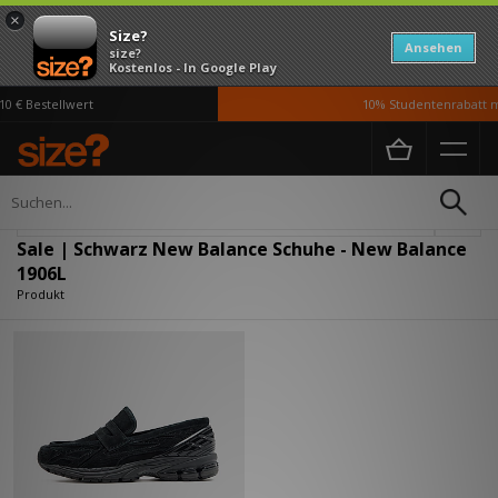
×
Size?
Ansehen
size?
Kostenlos - In Google Play
0 € Bestellwert
10% Studentenrabatt mi
Home
Herren
Schuhe
Verfeinern
Sale | Schwarz New Balance Schuhe - New Balance
1906L
Produkt