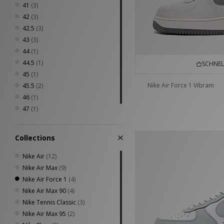
41
(3)
42
(3)
42.5
(3)
43
(3)
44
(1)
44.5
(1)
SCHNEL
45
(1)
Nike Air Force 1 Vibram
45.5
(2)
46
(1)
47
(1)
47.5
(1)
Collections
Nike Air
(12)
Nike Air Max
(9)
Nike Air Force 1
(4)
Nike Air Max 90
(4)
Nike Tennis Classic
(3)
Nike Air Max 95
(2)