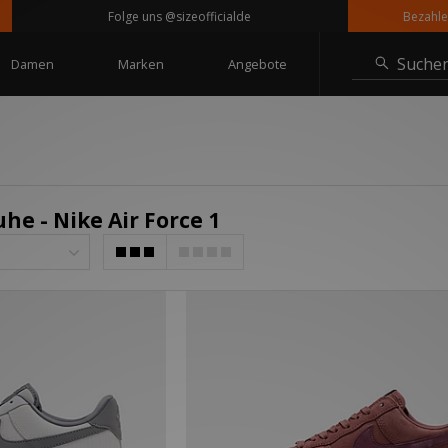
Folge uns @sizeofficialde
Bezahle in 
Suche
Damen
Marken
Angebote
he - Nike Air Force 1