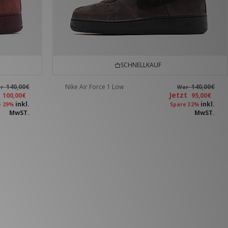
SCHNELLKAUF
140,00€
Nike Air Force 1 Low
140,00€
ar
War
t
Jetzt
100,00€
95,00€
inkl.
inkl.
e 29%
Spare 32%
MwST.
MwST.