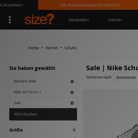
stellwert
10% Studentenrabatt mit UNiDAYS*
Neuheiten
Herren
Home
Herren
Schuhe
Sale | Nike Schu
Sie haben gewählt
Sortieren nach
Marken: Nike
Nike Air Force 1
Sale
Alles löschen
Größe