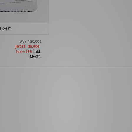
LKAUF
130,00€
War
Jetzt
85,00€
inkl.
Spare 35%
MwST.