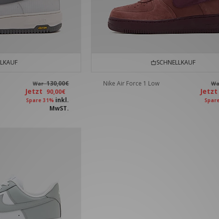
LKAUF
SCHNELLKAUF
130,00€
Nike Air Force 1 Low
War
W
Jetzt
Jetz
90,00€
inkl.
Spare 31%
Spar
MwST.