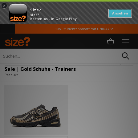
×
Size?
Ansehen
size?
Kostenlos - In Google Play
10% Studentenrabatt mit UNiDAYS*
Home
Herren
Schuhe
Verfeinern
Sale | Gold Schuhe - Trainers
Produkt