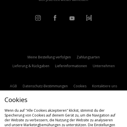
Meine Bestellung verfolgen
Zahlungsarten
Lieferung & Rückgaben
Lieferinformationen
Unternehmen
AGB
Datenschutz-Bestimmungen
Cookies
Kontaktiere uns
Studentenrabatt
Affiliate werden
Cookie Einstellungen
Cookies
Modern Slavery Statement
Wenn du auf "Alle Cookies akzeptieren" klickst, stimmst du der
Speicherung von Cookies auf deinem Gerät zu, um die Navigation auf
der Website zu verbessern, die Nutzung der Website zu analysieren
und unsere Marketingbemühungen zu unterstützen. Die Einstellungen