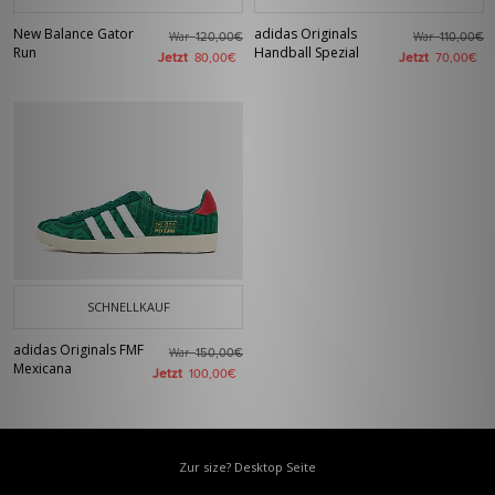
New Balance Gator
adidas Originals
War
War
120,00€
110,00€
Run
Handball Spezial
Jetzt
Jetzt
80,00€
70,00€
SCHNELLKAUF
adidas Originals FMF
War
150,00€
Mexicana
Jetzt
100,00€
Zur size? Desktop Seite