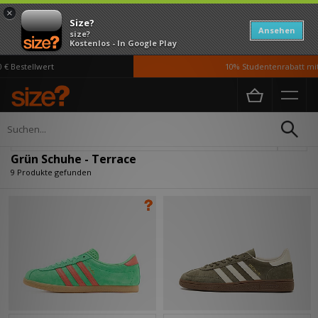
×
Size?
Ansehen
size?
Kostenlos - In Google Play
 Bestellwert
10% Studentenrabatt mit 
Home
Herren
Schuhe
Verfeinern
Grün Schuhe - Terrace
9 Produkte gefunden