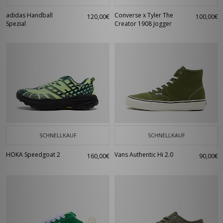
adidas Handball
Converse x Tyler The
120,00€
100,00€
Spezial
Creator 1908 Jogger
SCHNELLKAUF
SCHNELLKAUF
HOKA Speedgoat 2
Vans Authentic Hi 2.0
160,00€
90,00€