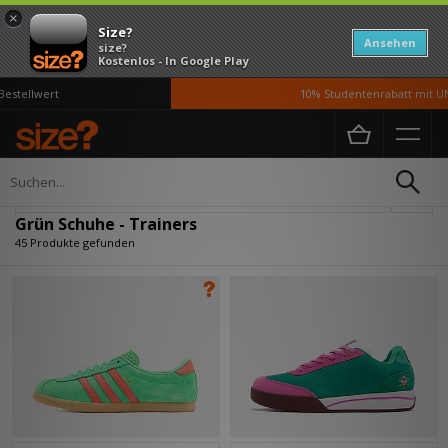
×
Size?
Ansehen
size?
Kostenlos - In Google Play
lwert
10% Studentenrabatt mit UNiDAYS
Home
Herren
Schuhe
Verfeinern
Grün Schuhe - Trainers
45 Produkte gefunden