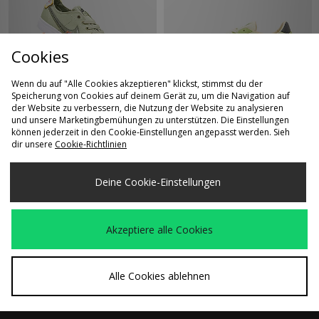
Cookies
Wenn du auf "Alle Cookies akzeptieren" klickst, stimmst du der
Speicherung von Cookies auf deinem Gerät zu, um die Navigation auf
SCHNELLKAUF
SCHNELLKAUF
der Website zu verbessern, die Nutzung der Website zu analysieren
und unsere Marketingbemühungen zu unterstützen. Die Einstellungen
Nike Blazer Court
New Balance Gator
können jederzeit in den Cookie-Einstellungen angepasst werden. Sieh
70,00€
War
120,00€
DVDL
Run
dir unsere
Cookie-Richtlinien
Jetzt
80,00€
Deine Cookie-Einstellungen
Akzeptiere alle Cookies
Alle Cookies ablehnen
SCHNELLKAUF
SCHNELLKAUF