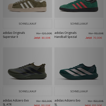
SCHNELLKAUF
SCHNELLKAUF
adidas Originals
adidas Originals
War
War
120,00€
110,00€
Superstar II
Handball Spezial
Jetzt
Jetzt
80,00€
70,00€
SCHNELLKAUF
SCHNELLKAUF
adidas Adizero Evo
adidas Adizero Evo
War
War
160,00€
150,00€
SL ATR
SL
Jetzt
Jetzt
110,00€
105,00€