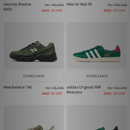
Saucony Shadow
Nike Air Max 95
War
War
140,00€
195,00€
6000
Jetzt
Jetzt
95,00€
120,00€
SCHNELLKAUF
SCHNELLKAUF
New Balance 740
adidas Originals FMF
War
War
115,00€
150,00€
Mexicana
Jetzt
Jetzt
85,00€
100,00€