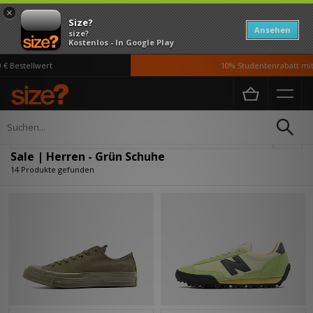
×
Size?
Ansehen
size?
Kostenlos - In Google Play
Bestellwert
10% Studentenrabatt mit U
Home
Herren
Schuhe
Verfeinern
Sale | Herren - Grün Schuhe
14 Produkte gefunden