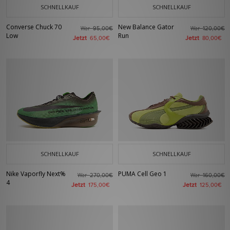
SCHNELLKAUF
SCHNELLKAUF
Converse Chuck 70
New Balance Gator
War
War
95,00€
120,00€
Low
Run
Jetzt
Jetzt
65,00€
80,00€
SCHNELLKAUF
SCHNELLKAUF
Nike Vaporfly Next%
PUMA Cell Geo 1
War
War
270,00€
160,00€
4
Jetzt
Jetzt
175,00€
125,00€