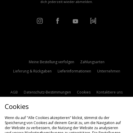
dich jederzeit wieder abmelden.
Meine Bestellung verfolgen
Zahlungsarten
Lieferung & Rückgaben
Lieferinformationen
Unternehmen
AGB
Datenschutz-Bestimmungen
Cookies
Kontaktiere uns
Studentenrabatt
Affiliate werden
Cookie Einstellungen
Cookies
Modern Slavery Statement
Wenn du auf "Alle Cookies akzeptieren" klickst, stimmst du der
Speicherung von Cookies auf deinem Gerät zu, um die Navigation auf
der Website zu verbessern, die Nutzung der Website zu analysieren
und unsere Marketingbemühungen zu unterstützen. Die Einstellungen