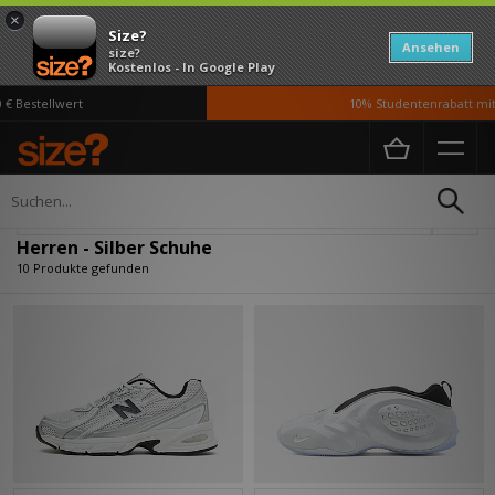
×
Size?
Ansehen
size?
Kostenlos - In Google Play
 Bestellwert
10% Studentenrabatt mit 
Home
Herren
Schuhe
Verfeinern
Herren - Silber Schuhe
10 Produkte gefunden