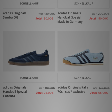
SCHNELLKAUF
SCHNELLKAUF
adidas Originals
adidas Originals
War
War
130,00€
200,00€
Samba OG
Handball Spezial
Jetzt
Jetzt
90,00€
140,00€
Made In Germany
SCHNELLKAUF
SCHNELLKAUF
adidas Originals
adidas Originals Italia
War
War
110,00€
120,00€
Handball Spezial
70s - size? exclusive
Jetzt
Jetzt
75,00€
65,00€
Cordura