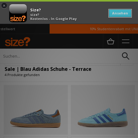
×
Size?
Ansehen
size?
Kostenlos - In Google Play
tellwert
10% Studentenrabatt mit UNiD
Home
Herren
Schuhe
Verfeinern
Sale | Blau Adidas Schuhe - Terrace
4 Produkte gefunden