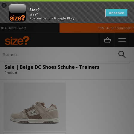
×
Size?
Ansehen
size?
Kostenlos - In Google Play
0 € Bestellwert
10% Studentenrabatt mi
Home
Herren
Schuhe
Verfeinern
Sale | Beige DC Shoes Schuhe - Trainers
Produkt