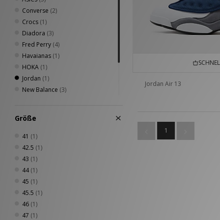
Converse
(2)
Crocs
(1)
Diadora
(3)
Fred Perry
(4)
Havaianas
(1)
SCHNEL
HOKA
(1)
Jordan
(1)
Jordan Air 13
New Balance
(3)
Nike
(12)
PUMA
(3)
Größe
Saucony
(2)
1
Vans
(4)
41
(1)
42.5
(1)
43
(1)
44
(1)
45
(1)
45.5
(1)
46
(1)
47
(1)