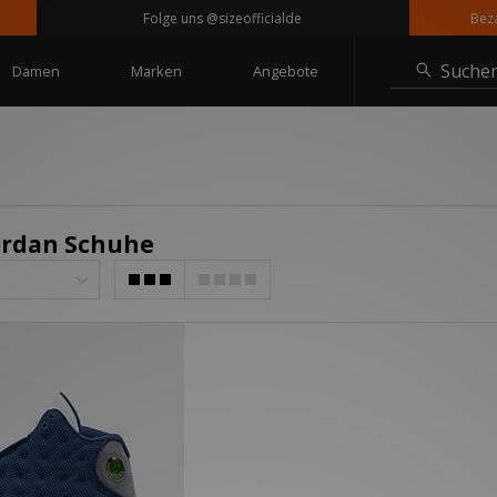
Folge uns @sizeofficialde
Bezahle
Suche
Damen
Marken
Angebote
Jordan Schuhe