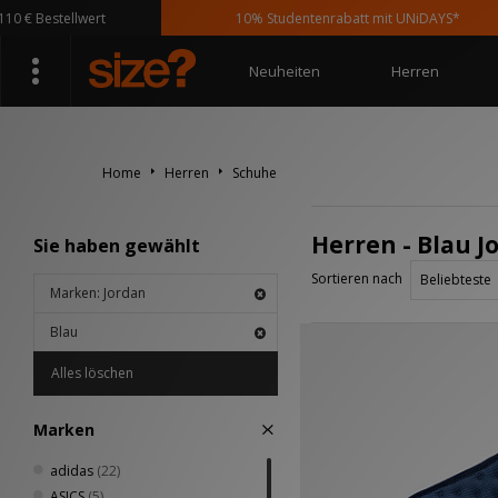
€ Bestellwert
10% Studentenrabatt mit UNiDAYS*
Neuheiten
Herren
Home
Herren
Schuhe
Herren - Blau 
Sie haben gewählt
Sortieren nach
Marken: Jordan
Blau
Alles löschen
Marken
adidas
(22)
ASICS
(5)