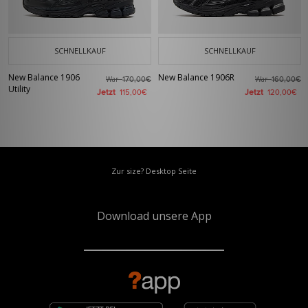
SCHNELLKAUF
SCHNELLKAUF
New Balance 1906
New Balance 1906R
War
War
170,00€
160,00€
Utility
Jetzt
Jetzt
115,00€
120,00€
Zur size? Desktop Seite
Download unsere App