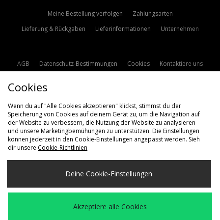
Meine Bestellung verfolgen
Zahlungsarten
Lieferung & Rückgaben
Lieferinformationen
Unternehmen
AGB
Datenschutz-Bestimmungen
Cookies
Kontaktiere uns
Studentenrabatt
Affiliate werden
Cookie Einstellungen
Cookies
Modern Slavery Statement
Wenn du auf "Alle Cookies akzeptieren" klickst, stimmst du der
Speicherung von Cookies auf deinem Gerät zu, um die Navigation auf
der Website zu verbessern, die Nutzung der Website zu analysieren
und unsere Marketingbemühungen zu unterstützen. Die Einstellungen
können jederzeit in den Cookie-Einstellungen angepasst werden. Sieh
dir unsere
Cookie-Richtlinien
Lieferung Nach
Deine Cookie-Einstellungen
Deutschland
Wir akzeptieren die folgenden Zahlungsmethoden
Akzeptiere alle Cookies