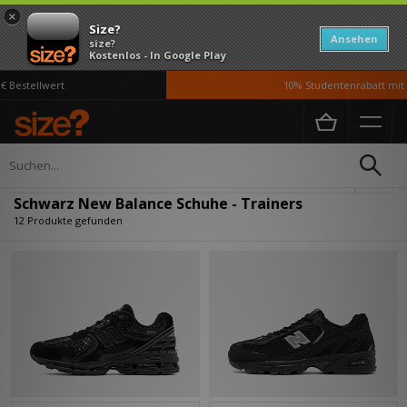
×
Size?
Ansehen
size?
Kostenlos - In Google Play
Bestellwert
10% Studentenrabatt mit U
Home
Herren
Schuhe
Verfeinern
Schwarz New Balance Schuhe - Trainers
12 Produkte gefunden